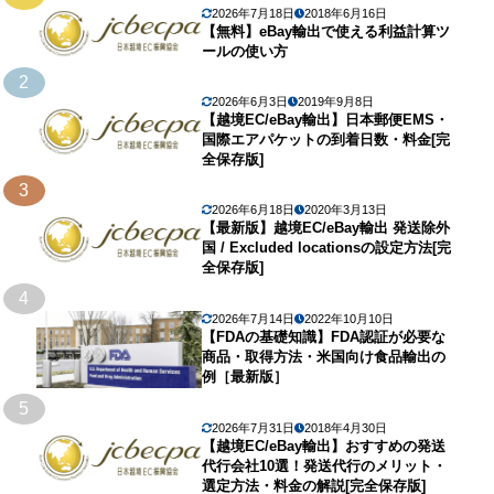
2026年7月18日
2018年6月16日
【無料】eBay輸出で使える利益計算ツ
ールの使い方
2
2026年6月3日
2019年9月8日
【越境EC/eBay輸出】日本郵便EMS・
国際エアパケットの到着日数・料金[完
全保存版]
3
2026年6月18日
2020年3月13日
【最新版】越境EC/eBay輸出 発送除外
国 / Excluded locationsの設定方法[完
全保存版]
4
2026年7月14日
2022年10月10日
【FDAの基礎知識】FDA認証が必要な
商品・取得方法・米国向け食品輸出の
例［最新版］
5
2026年7月31日
2018年4月30日
【越境EC/eBay輸出】おすすめの発送
代行会社10選！発送代行のメリット・
選定方法・料金の解説[完全保存版]