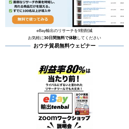
eBay輸出のリサーチを9割削減
お気軽に
30日間
無料で体験
してください
おウチ貿易無料ウェビナー