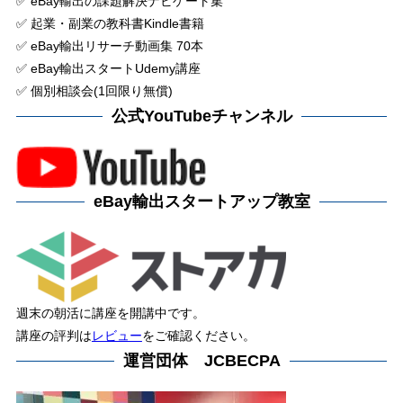
✅ eBay輸出の課題解決ナビゲート集
✅ 起業・副業の教科書Kindle書籍
✅ eBay輸出リサーチ動画集 70本
✅ eBay輸出スタートUdemy講座
✅ 個別相談会(1回限り無償)
公式YouTubeチャンネル
eBay輸出スタートアップ教室
週末の朝活に講座を開講中です。
講座の評判は
レビュー
をご確認ください。
運営団体 JCBECPA