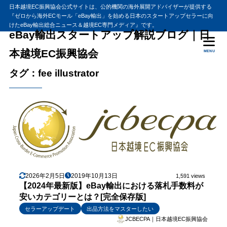
日本越境EC振興協会公式サイトは、公的機関の海外展開アドバイザーが提供する
『ゼロから海外ECモール「eBay輸出」を始める日本のスタートアップセラーに向
けたeBay輸出総合ニュース＆越境EC専門メディア』です。
eBay輸出スタートアップ解説ブログ｜日
本越境EC振興協会
MENU
タグ：fee illustrator
2026年2月5日
2019年10月13日
1,591 views
【2024年最新版】eBay輸出における落札手数料が
安いカテゴリーとは？[完全保存版]
セラーアップデート
出品方法をマスターしたい
JCBECPA｜日本越境EC振興協会