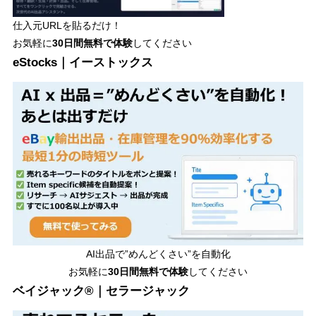
仕入元URLを貼るだけ！
お気軽に
30日間
無料で体験
してください
eStocks｜イーストックス
AI出品で”めんどくさい”を自動化
お気軽に
30日間無料で体験
してください
ベイジャック®｜セラージャック