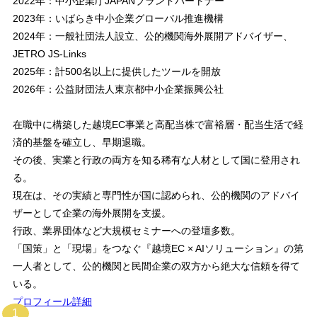
2022年：中小企業庁JAPANブランドパートナー
2023年：いばらき中小企業グローバル推進機構
2024年：一般社団法人設立、公的機関海外展開アドバイザー、
JETRO JS-Links
2025年：計500名以上に提供したツールを開放
2026年：公益財団法人東京都中小企業振興公社
在職中に構築した越境EC事業と高配当株で富裕層・配当生活で経
済的基盤を確立し、早期退職。
その後、実業と行政の両方を知る稀有な人材として国に登用され
る。
現在は、その実績と専門性が国に認められ、公的機関のアドバイ
ザーとして企業の海外展開を支援。
行政、業界団体など大規模セミナーへの登壇多数。
「国策」と「現場」をつなぐ『越境EC × AIソリューション』の第
一人者として、公的機関と民間企業の双方から絶大な信頼を得て
いる。
プロフィール詳細
1