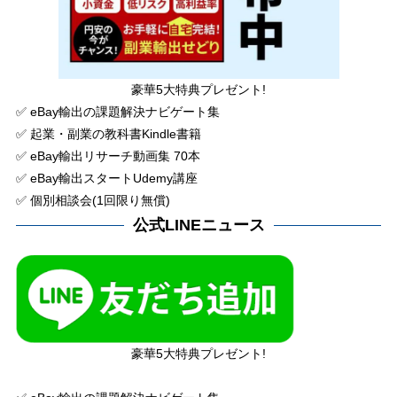
豪華5大特典プレゼント!
✅ eBay輸出の課題解決ナビゲート集
✅ 起業・副業の教科書Kindle書籍
✅ eBay輸出リサーチ動画集 70本
✅ eBay輸出スタートUdemy講座
✅ 個別相談会(1回限り無償)
公式LINEニュース
豪華5大特典プレゼント!