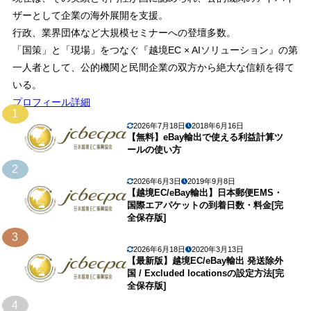
ザーとして企業の海外展開を支援。
行政、業界団体など大規模セミナーへの登壇多数。
「国策」と「現場」をつなぐ『越境EC × AIソリューション』の第
一人者として、公的機関と民間企業の双方から絶大な信頼を得て
いる。
プロフィール詳細
1
2026年7月18日
2018年6月16日
【無料】eBay輸出で使える利益計算ツ
ールの使い方
2
2026年6月3日
2019年9月8日
【越境EC/eBay輸出】日本郵便EMS・
国際エアパケットの到着日数・料金[完
全保存版]
3
2026年6月18日
2020年3月13日
【最新版】越境EC/eBay輸出 発送除外
国 / Excluded locationsの設定方法[完
全保存版]
4