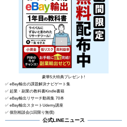
豪華5大特典プレゼント!
✅ eBay輸出の課題解決ナビゲート集
✅ 起業・副業の教科書Kindle書籍
✅ eBay輸出リサーチ動画集 70本
✅ eBay輸出スタートUdemy講座
✅ 個別相談会(1回限り無償)
公式LINEニュース