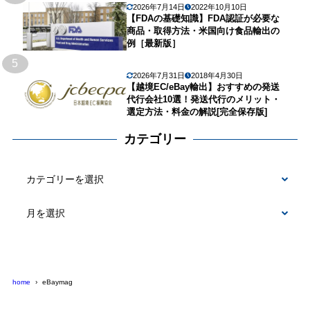
2026年7月14日
2022年10月10日
【FDAの基礎知識】FDA認証が必要な
商品・取得方法・米国向け食品輸出の
例［最新版］
5
2026年7月31日
2018年4月30日
【越境EC/eBay輸出】おすすめの発送
代行会社10選！発送代行のメリット・
選定方法・料金の解説[完全保存版]
カテゴリー
カ
テ
ゴ
リ
ー
home
eBaymag