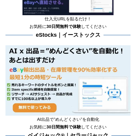
仕入元URLを貼るだけ！
お気軽に
30日間
無料で体験
してください
eStocks｜イーストックス
AI出品で”めんどくさい”を自動化
お気軽に
30日間無料で体験
してください
ベイジャック®｜セラージャック