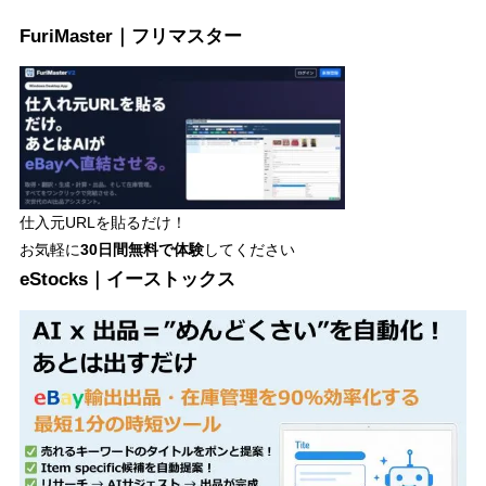
FuriMaster｜フリマスター
仕入元URLを貼るだけ！
お気軽に
30日間
無料で体験
してください
eStocks｜イーストックス