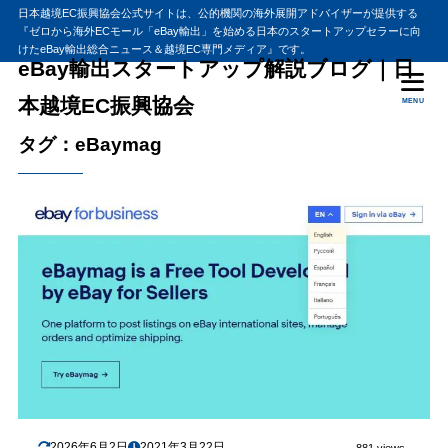
日本越境EC振興協会公式サイトは、公的機関の海外展開アドバイザーが提供する
『ゼロから海外ECモール「eBay輸出」を始める日本のスタートアップセラーに向
けたeBay輸出総合ニュース＆越境EC専門メディア』です。
eBay輸出スタートアップ解説ブログ｜日
本越境EC振興協会
MENU
タグ：eBaymag
2026年6月2日
2021年3月22日
881 views