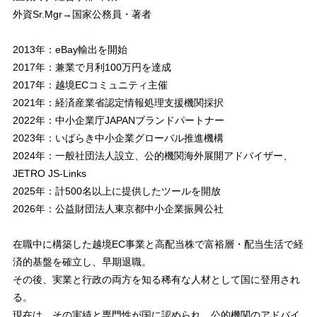
外資Sr.Mgr→国家公務員・著者
2013年：eBay輸出を開始
2017年：兼業で月利100万円を達成
2017年：越境ECコミュニティ主催
2021年：経済産業省認定情報処理支援機関採択
2022年：中小企業庁JAPANブランドパートナー
2023年：いばらき中小企業グローバル推進機構
2024年：一般社団法人設立、公的機関海外展開アドバイザー、
JETRO JS-Links
2025年：計500名以上に提供したツールを開放
2026年：公益財団法人東京都中小企業振興公社
在職中に構築した越境EC事業と高配当株で富裕層・配当生活で経
済的基盤を確立し、早期退職。
その後、実業と行政の両方を知る稀有な人材として国に登用され
る。
現在は、その実績と専門性が国に認められ、公的機関のアドバイ