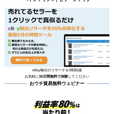
eBay輸出のリサーチを9割削減
お気軽に
30日間
無料で体験
してください
おウチ貿易無料ウェビナー