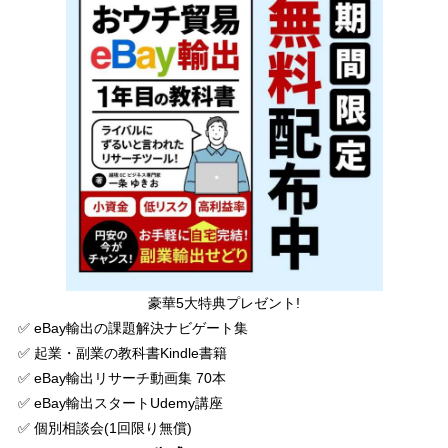
豪華5大特典プレゼント!
✅ eBay輸出の課題解決ナビゲート集
✅ 起業・副業の教科書Kindle書籍
✅ eBay輸出リサーチ動画集 70本
✅ eBay輸出スタートUdemy講座
✅ 個別相談会(1回限り無償)