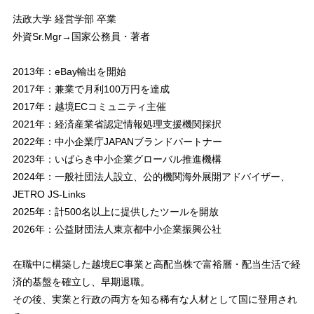
法政大学 経営学部 卒業
外資Sr.Mgr→国家公務員・著者
2013年：eBay輸出を開始
2017年：兼業で月利100万円を達成
2017年：越境ECコミュニティ主催
2021年：経済産業省認定情報処理支援機関採択
2022年：中小企業庁JAPANブランドパートナー
2023年：いばらき中小企業グローバル推進機構
2024年：一般社団法人設立、公的機関海外展開アドバイザー、
JETRO JS-Links
2025年：計500名以上に提供したツールを開放
2026年：公益財団法人東京都中小企業振興公社
在職中に構築した越境EC事業と高配当株で富裕層・配当生活で経
済的基盤を確立し、早期退職。
その後、実業と行政の両方を知る稀有な人材として国に登用され