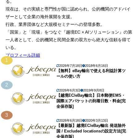
る。
現在は、その実績と専門性が国に認められ、公的機関のアドバイ
ザーとして企業の海外展開を支援。
行政、業界団体など大規模セミナーへの登壇多数。
「国策」と「現場」をつなぐ『越境EC × AIソリューション』の第
一人者として、公的機関と民間企業の双方から絶大な信頼を得て
いる。
プロフィール詳細
1
2026年7月18日
2018年6月16日
【無料】eBay輸出で使える利益計算ツ
ールの使い方
2
2026年6月3日
2019年9月8日
【越境EC/eBay輸出】日本郵便EMS・
国際エアパケットの到着日数・料金[完
全保存版]
3
2026年6月18日
2020年3月13日
【最新版】越境EC/eBay輸出 発送除外
国 / Excluded locationsの設定方法[完
全保存版]