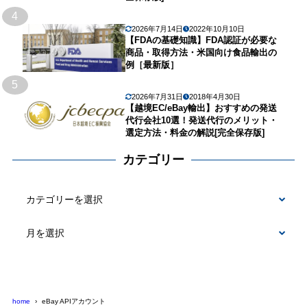
4
2026年7月14日
2022年10月10日
【FDAの基礎知識】FDA認証が必要な
商品・取得方法・米国向け食品輸出の
例［最新版］
5
2026年7月31日
2018年4月30日
【越境EC/eBay輸出】おすすめの発送
代行会社10選！発送代行のメリット・
選定方法・料金の解説[完全保存版]
カテゴリー
カ
テ
ゴ
リ
ー
home
eBay APIアカウント