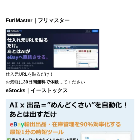
FuriMaster｜フリマスター
仕入元URLを貼るだけ！
お気軽に
30日間
無料で体験
してください
eStocks｜イーストックス