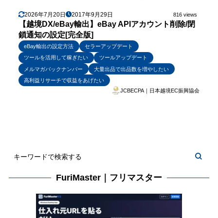
2026年7月20日
2017年9月29日
816 views
【越境DX/eBay輸出】eBay APIアカウント削除/閉
鎖通知の設定[完全版]
eBay輸出の設定方法
セラーアップデート
ツールを活用して稼ぎたい
ツールアップデート
メルマガバックナンバー
大量出品で出品数を増やしたい
高利益リサーチで収益をあげたい
JCBECPA｜日本越境EC振興協会
FuriMaster｜フリマスター