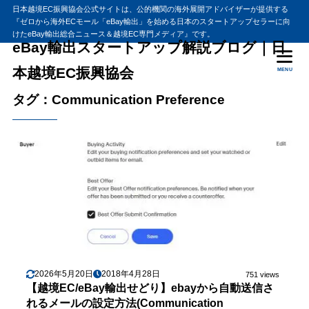
日本越境EC振興協会公式サイトは、公的機関の海外展開アドバイザーが提供する
『ゼロから海外ECモール「eBay輸出」を始める日本のスタートアップセラーに向
けたeBay輸出総合ニュース＆越境EC専門メディア』です。
eBay輸出スタートアップ解説ブログ｜日
本越境EC振興協会
MENU
タグ：Communication Preference
2026年5月20日
2018年4月28日
751 views
【越境EC/eBay輸出せどり】ebayから自動送信さ
れるメールの設定方法(Communication