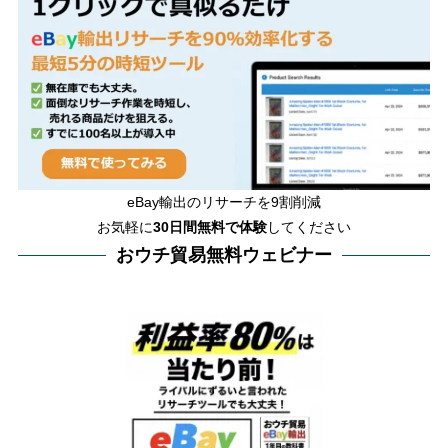
eBay輸出のリサーチを9割削減
お気軽に
30日間
無料で体験
してください
おウチ貿易無料ウェビナー