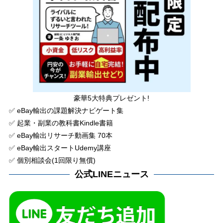
豪華5大特典プレゼント!
✅ eBay輸出の課題解決ナビゲート集
✅ 起業・副業の教科書Kindle書籍
✅ eBay輸出リサーチ動画集 70本
✅ eBay輸出スタートUdemy講座
✅ 個別相談会(1回限り無償)
公式LINEニュース