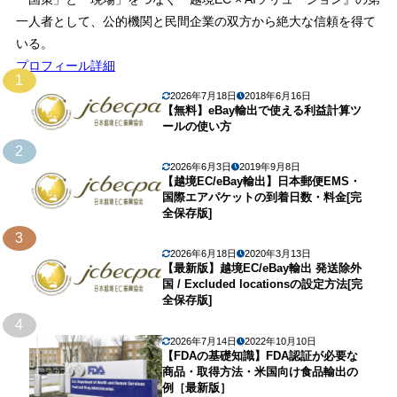
一人者として、公的機関と民間企業の双方から絶大な信頼を得て
いる。
プロフィール詳細
1
2026年7月18日
2018年6月16日
【無料】eBay輸出で使える利益計算ツ
ールの使い方
2
2026年6月3日
2019年9月8日
【越境EC/eBay輸出】日本郵便EMS・
国際エアパケットの到着日数・料金[完
全保存版]
3
2026年6月18日
2020年3月13日
【最新版】越境EC/eBay輸出 発送除外
国 / Excluded locationsの設定方法[完
全保存版]
4
2026年7月14日
2022年10月10日
【FDAの基礎知識】FDA認証が必要な
商品・取得方法・米国向け食品輸出の
例［最新版］