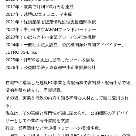
2017年：兼業で月利100万円を達成
2017年：越境ECコミュニティ主催
2021年：経済産業省認定情報処理支援機関採択
2022年：中小企業庁JAPANブランドパートナー
2023年：いばらき中小企業グローバル推進機構
2024年：一般社団法人設立、公的機関海外展開アドバイザー、
JETRO JS-Links
2025年：計500名以上に提供したツールを開放
2026年：公益財団法人東京都中小企業振興公社
在職中に構築した越境EC事業と高配当株で富裕層・配当生活で経
済的基盤を確立し、早期退職。
その後、実業と行政の両方を知る稀有な人材として国に登用され
る。
現在は、その実績と専門性が国に認められ、公的機関のアドバイ
ザーとして企業の海外展開を支援。
行政、業界団体など大規模セミナーへの登壇多数。
「国策」と「現場」をつなぐ『越境EC × AIソリューション』の第