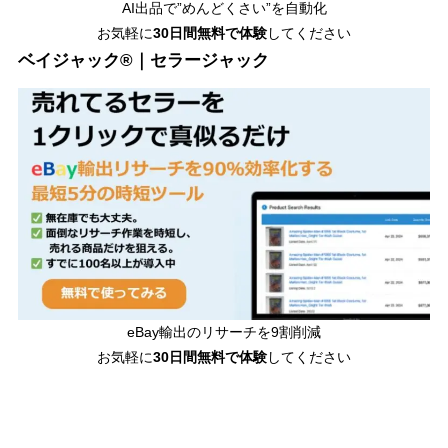
AI出品で”めんどくさい”を自動化
お気軽に
30日間無料で体験
してください
ベイジャック®｜セラージャック
eBay輸出のリサーチを9割削減
お気軽に
30日間
無料で体験
してください