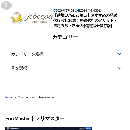
5
2026年7月31日
2018年4月30日
【越境EC/eBay輸出】おすすめの発送
代行会社10選！発送代行のメリット・
選定方法・料金の解説[完全保存版]
カテゴリー
カ
テ
ゴ
リ
ー
home
Communication Preference
FuriMaster｜フリマスター