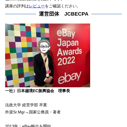
講座の評判は
レビュー
をご確認ください。
運営団体 JCBECPA
一社）日本越境EC振興協会 理事長
法政大学 経営学部 卒業
外資Sr.Mgr→国家公務員・著者
2013年：eBay輸出を開始