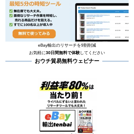
eBay輸出のリサーチを9割削減
お気軽に
30日間
無料で体験
してください
おウチ貿易無料ウェビナー