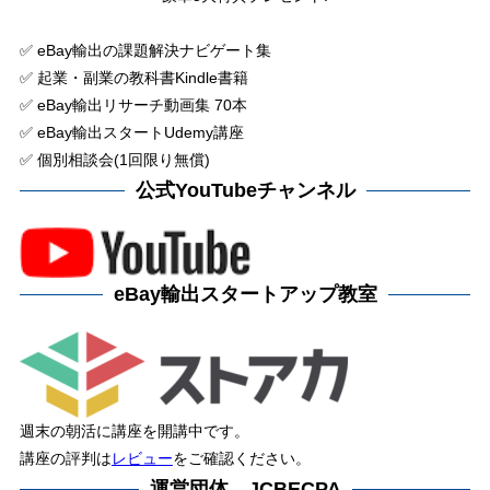
✅ eBay輸出の課題解決ナビゲート集
✅ 起業・副業の教科書Kindle書籍
✅ eBay輸出リサーチ動画集 70本
✅ eBay輸出スタートUdemy講座
✅ 個別相談会(1回限り無償)
公式YouTubeチャンネル
eBay輸出スタートアップ教室
週末の朝活に講座を開講中です。
講座の評判は
レビュー
をご確認ください。
運営団体 JCBECPA