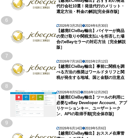
【越境EC/eBay輸出】おすすめの発送
代行会社10選！発送代行のメリット・
選定方法・料金の解説[完全保存版]
6
2026年3月25日
2024年6月30日
【越境EC/eBay輸出】バイヤーが商品
の受け取りや関税支払いを拒否した場
合のeBayセラーの対応方法［完全解説
版］
7
2026年7月16日
2015年2月12日
【越境EC/eBay輸出】事前に関税を調
べる方法の推奨はワールドタリフと関
税が発生する地域、国と金額の注意点
8
2026年8月5日
2016年12月29日
【越境EC/eBay輸出】ツールの利用に
必要なeBay Developer Account、アプ
リケーションキー、ユーザートーク
ン、APIの取得手順[完全保存版]
9
2026年6月14日
2019年5月6日
【越境EC/eBay輸出】おススメ在庫管