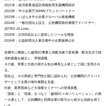
2021年：経済産業省認定情報処理支援機関採択
2022年：中小企業庁JAPANブランドパートナー
2023年：いばらき中小企業グローバル推進機構
2024年：一般社団法人設立、公的機関海外展開アドバイザー、
JETRO JS-Links
2025年：計500名以上に提供したツールを開放
2026年：公益財団法人東京都中小企業振興公社
在職中に構築した越境EC事業と高配当株で富裕層・配当生活で経
済的基盤を確立し、早期退職。
その後、実業と行政の両方を知る稀有な人材として国に登用され
る。
現在は、その実績と専門性が国に認められ、公的機関のアドバイ
ザーとして企業の海外展開を支援。
行政、業界団体など大規模セミナーへの登壇多数。
「国策」と「現場」をつなぐ『越境EC × AIソリューション』の第
一人者として、公的機関と民間企業の双方から絶大な信頼を得て
いる。