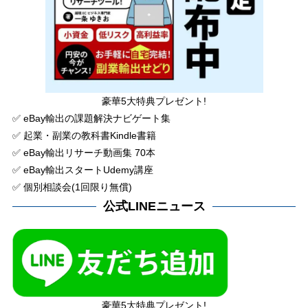
豪華5大特典プレゼント!
✅ eBay輸出の課題解決ナビゲート集
✅ 起業・副業の教科書Kindle書籍
✅ eBay輸出リサーチ動画集 70本
✅ eBay輸出スタートUdemy講座
✅ 個別相談会(1回限り無償)
公式LINEニュース
豪華5大特典プレゼント!