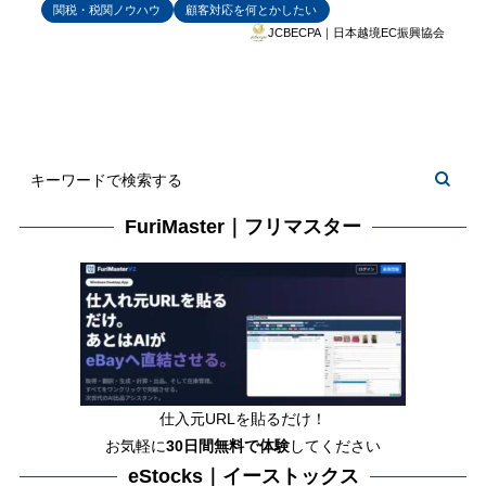
関税・税関ノウハウ
顧客対応を何とかしたい
JCBECPA｜日本越境EC振興協会
FuriMaster｜フリマスター
仕入元URLを貼るだけ！
お気軽に
30日間
無料で体験
してください
eStocks｜イーストックス