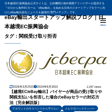
日本越境EC振興協会公式サイトは、公的機関の海外展開アドバイザーが提供する
『ゼロから海外ECモール「eBay輸出」を始める日本のスタートアップセラーに向
けたeBay輸出総合ニュース＆越境EC専門メディア』です。
eBay輸出スタートアップ解説ブログ｜日
本越境EC振興協会
MENU
タグ：関税受け取り拒否
2026年3月25日
2024年6月30日
2,297 views
【越境EC/eBay輸出】バイヤーが商品の受け取りや
関税支払いを拒否した場合のeBayセラーの対応方
法［完全解説版］
アカウントのサスペンドから守りたい
メルマガバックナンバー