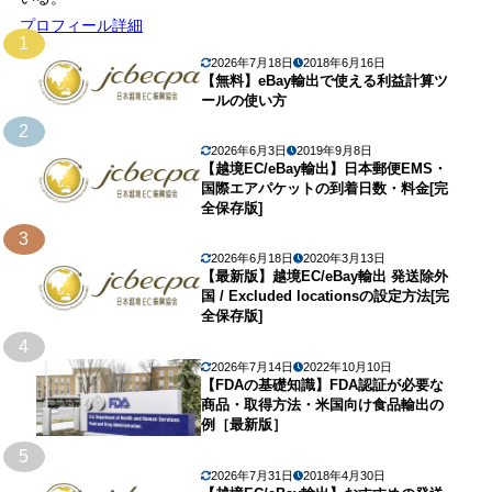
プロフィール詳細
1
2026年7月18日
2018年6月16日
【無料】eBay輸出で使える利益計算ツ
ールの使い方
2
2026年6月3日
2019年9月8日
【越境EC/eBay輸出】日本郵便EMS・
国際エアパケットの到着日数・料金[完
全保存版]
3
2026年6月18日
2020年3月13日
【最新版】越境EC/eBay輸出 発送除外
国 / Excluded locationsの設定方法[完
全保存版]
4
2026年7月14日
2022年10月10日
【FDAの基礎知識】FDA認証が必要な
商品・取得方法・米国向け食品輸出の
例［最新版］
5
2026年7月31日
2018年4月30日