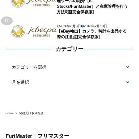
理ツールの紹介［e-
Stocks/FuriMaster］と在庫管理を行う
方法6選[完全保存版]
10
2026年8月9日
2018年2月10日
【eBay輸出】カメラ、時計を出品する
際の注意点[完全保存版]
カテゴリー
カ
テ
ゴ
リ
ー
home
関税受け取り拒否
FuriMaster｜フリマスター