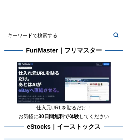
FuriMaster｜フリマスター
仕入元URLを貼るだけ！
お気軽に
30日間
無料で体験
してください
eStocks｜イーストックス