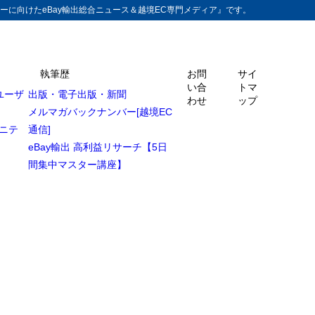
ーに向けたeBay輸出総合ニュース＆越境EC専門メディア』です。
執筆歴
お問
サイ
い合
トマ
ユーザ
出版・電子出版・新聞
わせ
ップ
メルマガバックナンバー[越境EC
ュニテ
通信]
eBay輸出 高利益リサーチ【5日
間集中マスター講座】