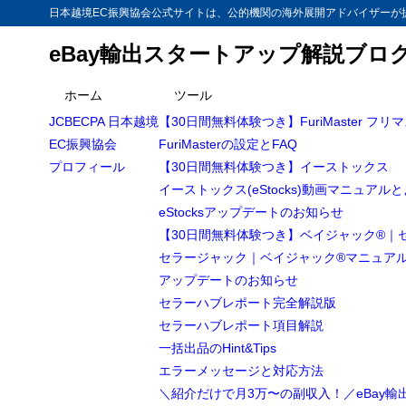
日本越境EC振興協会公式サイトは、公的機関の海外展開アドバイザーが提
eBay輸出スタートアップ解説ブロ
ホーム
ツール
JCBECPA 日本越境
【30日間無料体験つき】FuriMaster フリ
EC振興協会
FuriMasterの設定とFAQ
プロフィール
【30日間無料体験つき】イーストックス
イーストックス(eStocks)動画マニュアル
eStocksアップデートのお知らせ
【30日間無料体験つき】ベイジャック®｜
セラージャック｜ベイジャック®マニュア
アップデートのお知らせ
セラーハブレポート完全解説版
セラーハブレポート項目解説
一括出品のHint&Tips
エラーメッセージと対応方法
＼紹介だけで月3万〜の副収入！／eBay