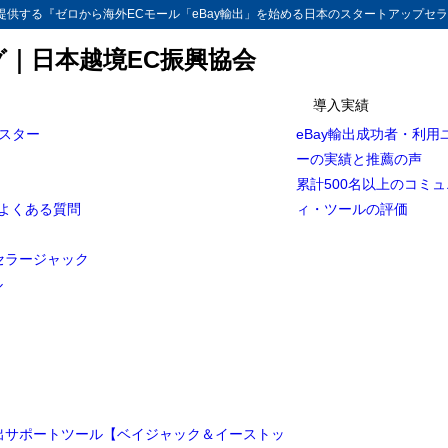
供する『ゼロから海外ECモール「eBay輸出」を始める日本のスタートアップセラ
グ｜日本越境EC振興協会
導入実績
マスター
eBay輸出成功者・利用
ーの実績と推薦の声
累計500名以上のコミ
とよくある質問
ィ・ツールの評価
セラージャック
ル
輸出サポートツール【ベイジャック＆イーストッ