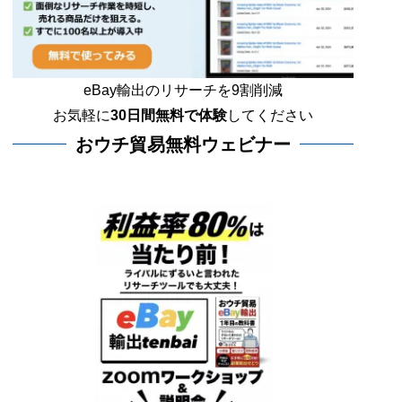
eBay輸出のリサーチを9割削減
お気軽に
30日間
無料で体験
してください
おウチ貿易無料ウェビナー