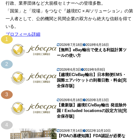
行政、業界団体など大規模セミナーへの登壇多数。
「国策」と「現場」をつなぐ『越境EC × AIソリューション』の第
一人者として、公的機関と民間企業の双方から絶大な信頼を得て
いる。
プロフィール詳細
1
2026年7月18日
2018年6月16日
【無料】eBay輸出で使える利益計算ツ
ールの使い方
2
2026年6月3日
2019年9月8日
【越境EC/eBay輸出】日本郵便EMS・
国際エアパケットの到着日数・料金[完
全保存版]
3
2026年6月18日
2020年3月13日
【最新版】越境EC/eBay輸出 発送除外
国 / Excluded locationsの設定方法[完
全保存版]
4
2026年7月14日
2022年10月10日
【FDAの基礎知識】FDA認証が必要な