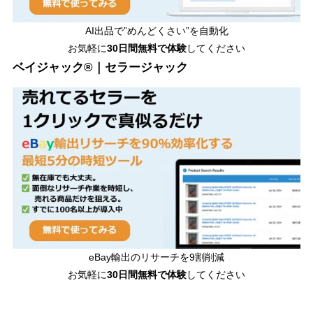
AI出品で”めんどくさい”を自動化
お気軽に
30日間無料で体験
してください
ベイジャック®｜セラージャック
eBay輸出のリサーチを9割削減
お気軽に
30日間
無料で体験
してください