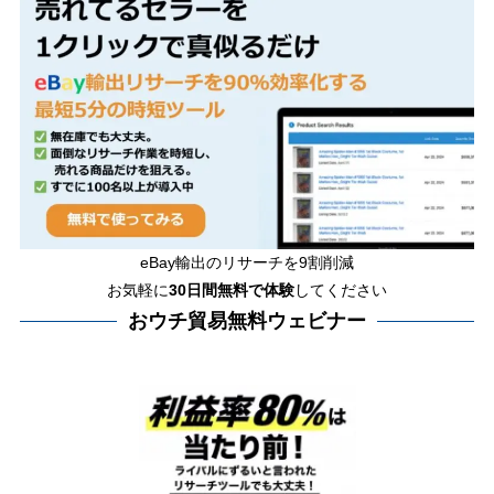
eBay輸出のリサーチを9割削減
お気軽に
30日間
無料で体験
してください
おウチ貿易無料ウェビナー