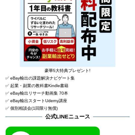
豪華5大特典プレゼント!
✅ eBay輸出の課題解決ナビゲート集
✅ 起業・副業の教科書Kindle書籍
✅ eBay輸出リサーチ動画集 70本
✅ eBay輸出スタートUdemy講座
✅ 個別相談会(1回限り無償)
公式LINEニュース