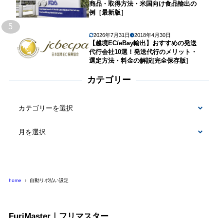
商品・取得方法・米国向け食品輸出の
例［最新版］
5
2026年7月31日
2018年4月30日
【越境EC/eBay輸出】おすすめの発送
代行会社10選！発送代行のメリット・
選定方法・料金の解説[完全保存版]
カテゴリー
カ
テ
ゴ
リ
ー
home
自動リボ払い設定
FuriMaster｜フリマスター