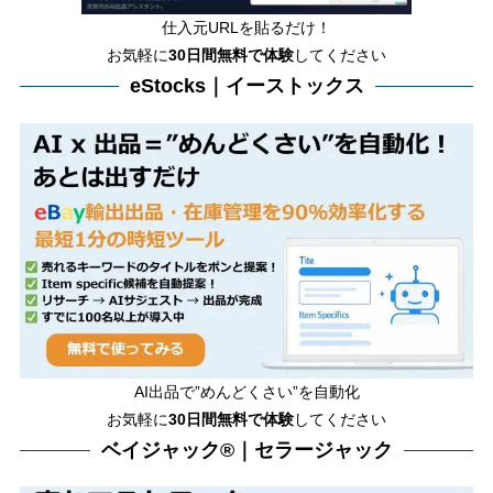
仕入元URLを貼るだけ！
お気軽に
30日間
無料で体験
してください
eStocks｜イーストックス
AI出品で”めんどくさい”を自動化
お気軽に
30日間無料で体験
してください
ベイジャック®｜セラージャック