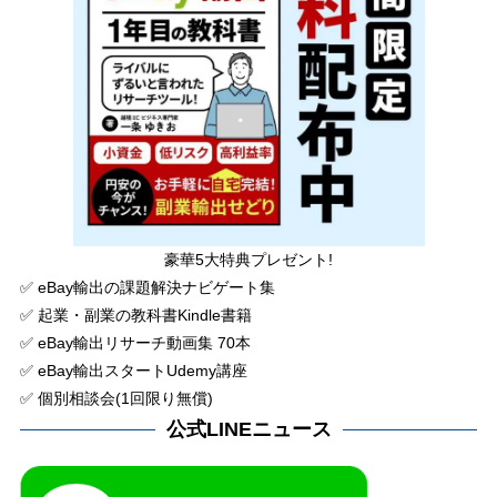
豪華5大特典プレゼント!
✅ eBay輸出の課題解決ナビゲート集
✅ 起業・副業の教科書Kindle書籍
✅ eBay輸出リサーチ動画集 70本
✅ eBay輸出スタートUdemy講座
✅ 個別相談会(1回限り無償)
公式LINEニュース