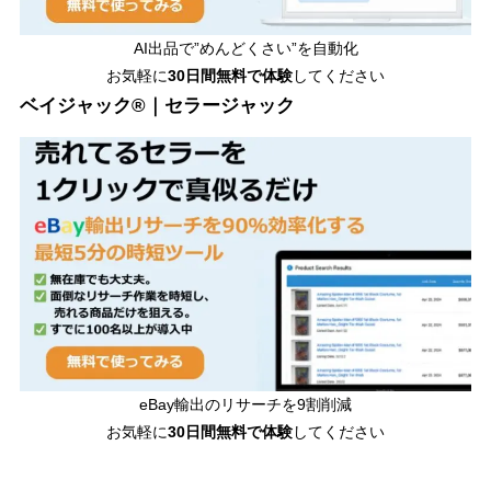
AI出品で”めんどくさい”を自動化
お気軽に
30日間無料で体験
してください
ベイジャック®｜セラージャック
eBay輸出のリサーチを9割削減
お気軽に
30日間
無料で体験
してください