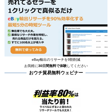
eBay輸出のリサーチを9割削減
お気軽に
30日間
無料で体験
してください
おウチ貿易無料ウェビナー