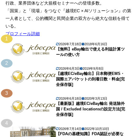
行政、業界団体など大規模セミナーへの登壇多数。
「国策」と「現場」をつなぐ『越境EC × AIソリューション』の第
一人者として、公的機関と民間企業の双方から絶大な信頼を得て
いる。
プロフィール詳細
1
2026年7月18日
2018年6月16日
【無料】eBay輸出で使える利益計算ツ
ールの使い方
2
2026年6月3日
2019年9月8日
【越境EC/eBay輸出】日本郵便EMS・
国際エアパケットの到着日数・料金[完
全保存版]
3
2026年6月18日
2020年3月13日
【最新版】越境EC/eBay輸出 発送除外
国 / Excluded locationsの設定方法[完
全保存版]
4
2026年7月14日
2022年10月10日
【FDAの基礎知識】FDA認証が必要な