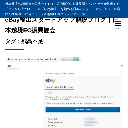
日本越境EC振興協会公式サイトは、公的機関の海外展開アドバイザーが提供する
『ゼロから海外ECモール「eBay輸出」を始める日本のスタートアップセラーに向
けたeBay輸出総合ニュース＆越境EC専門メディア』です。
eBay輸出スタートアップ解説ブログ｜日
本越境EC振興協会
MENU
タグ：残高不足