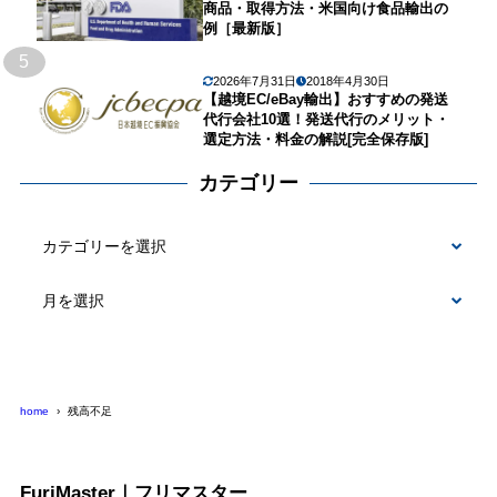
商品・取得方法・米国向け食品輸出の
例［最新版］
5
2026年7月31日
2018年4月30日
【越境EC/eBay輸出】おすすめの発送
代行会社10選！発送代行のメリット・
選定方法・料金の解説[完全保存版]
カテゴリー
カ
テ
ゴ
リ
ー
home
残高不足
FuriMaster｜フリマスター