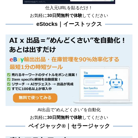
仕入元URLを貼るだけ！
お気軽に
30日間
無料で体験
してください
eStocks｜イーストックス
AI出品で”めんどくさい”を自動化
お気軽に
30日間無料で体験
してください
ベイジャック®｜セラージャック