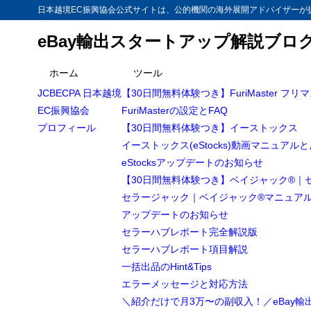
日本越境EC振興協会公式サイトは、公的機関の海外展開アドバイザーが提
eBay輸出スタートアップ解説ブロ
ホーム
ツール
JCBECPA 日本越境
【30日間無料体験つき】FuriMaster フリ
EC振興協会
FuriMasterの設定とFAQ
プロフィール
【30日間無料体験つき】イーストックス
イーストックス(eStocks)動画マニュアル
eStocksアップデートのお知らせ
【30日間無料体験つき】ベイジャック®｜
セラージャック｜ベイジャック®マニュア
アップデートのお知らせ
セラーハブレポート完全解説版
セラーハブレポート項目解説
一括出品のHint&Tips
エラーメッセージと対応方法
＼紹介だけで月3万〜の副収入！／eBay