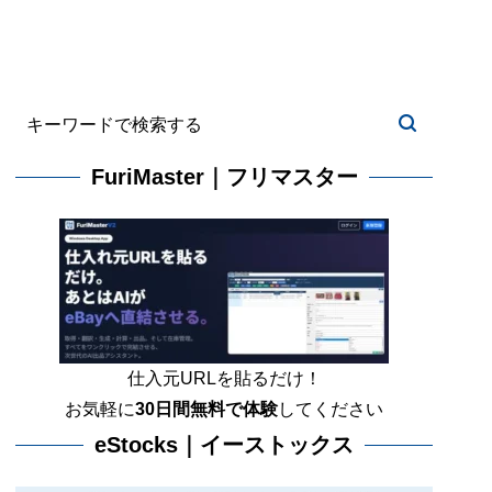
FuriMaster｜フリマスター
仕入元URLを貼るだけ！
お気軽に
30日間
無料で体験
してください
eStocks｜イーストックス