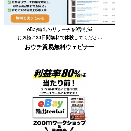
eBay輸出のリサーチを9割削減
お気軽に
30日間
無料で体験
してください
おウチ貿易無料ウェビナー