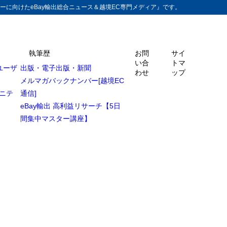
ーに向けたeBay輸出総合ニュース＆越境EC専門メディア』です。
執筆歴
お問
サイ
い合
トマ
ユーザ
出版・電子出版・新聞
わせ
ップ
メルマガバックナンバー[越境EC
ュニテ
通信]
eBay輸出 高利益リサーチ【5日
間集中マスター講座】