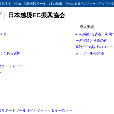
供する『ゼロから海外ECモール「eBay輸出」を始める日本のスタートアップセラ
グ｜日本越境EC振興協会
導入実績
マスター
eBay輸出成功者・利用
ーの実績と推薦の声
累計500名以上のコミ
とよくある質問
ィ・ツールの評価
セラージャック
ル
輸出サポートツール【ベイジャック＆イーストッ