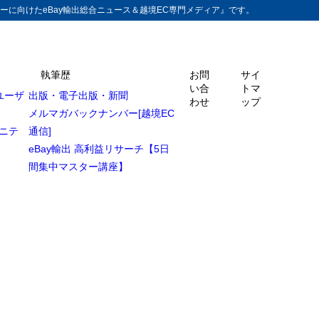
ーに向けたeBay輸出総合ニュース＆越境EC専門メディア』です。
執筆歴
お問
サイ
い合
トマ
ユーザ
出版・電子出版・新聞
わせ
ップ
メルマガバックナンバー[越境EC
ュニテ
通信]
eBay輸出 高利益リサーチ【5日
間集中マスター講座】