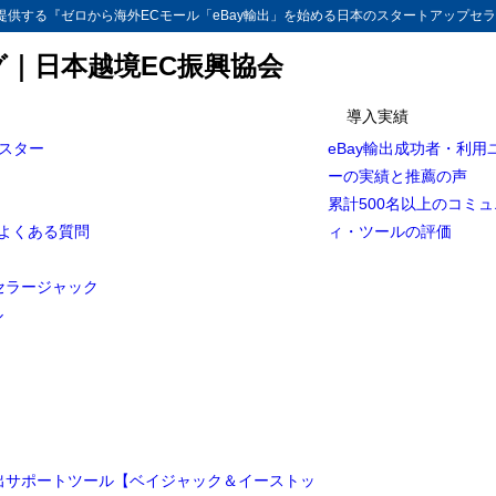
供する『ゼロから海外ECモール「eBay輸出」を始める日本のスタートアップセラ
グ｜日本越境EC振興協会
導入実績
マスター
eBay輸出成功者・利用
ーの実績と推薦の声
累計500名以上のコミ
とよくある質問
ィ・ツールの評価
セラージャック
ル
輸出サポートツール【ベイジャック＆イーストッ