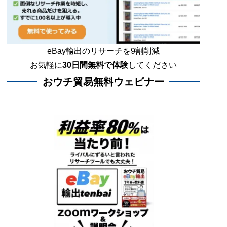
eBay輸出のリサーチを9割削減
お気軽に
30日間
無料で体験
してください
おウチ貿易無料ウェビナー