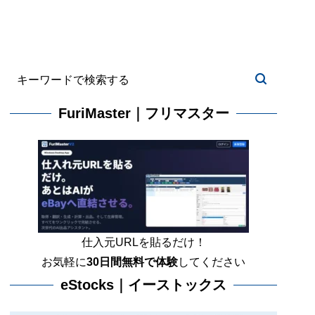
FuriMaster｜フリマスター
仕入元URLを貼るだけ！
お気軽に
30日間
無料で体験
してください
eStocks｜イーストックス