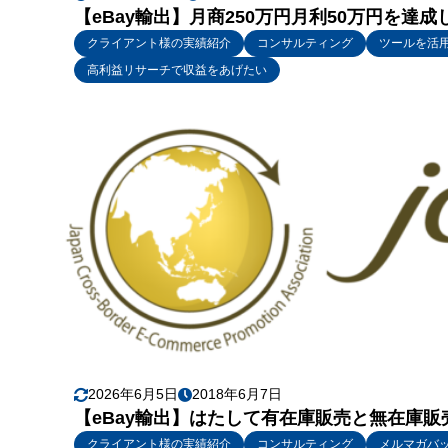
【eBay輸出】月商250万円月利50万円を達成
クライアント様の実績紹介
コンサルティング
ツールを活
高利益リサーチで収益をあげたい
2026年6月5日
2018年6月7日
【eBay輸出】はたして有在庫販売と無在庫
クライアント様の実績紹介
コンサルティング
メルマガバ