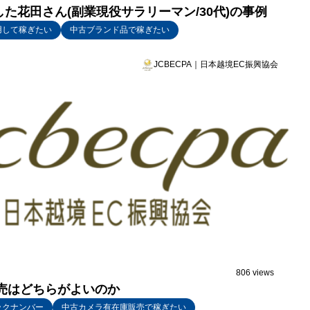
した花田さん(副業現役サラリーマン/30代)の事例
用して稼ぎたい
中古ブランド品で稼ぎたい
JCBECPA｜日本越境EC振興協会
806 views
販売はどちらがよいのか
ックナンバー
中古カメラ有在庫販売で稼ぎたい