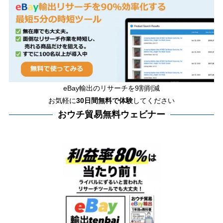
eBay輸出のリサーチを9割削減
お気軽に
30日間
無料で体験
してください
おウチ貿易無料ウェビナー