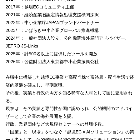
2017年：越境ECコミュニティ主催
2021年：経済産業省認定情報処理支援機関採択
2022年：中小企業庁JAPANブランドパートナー
2023年：いばらき中小企業グローバル推進機構
2024年：一般社団法人設立、公的機関海外展開アドバイザー、
JETRO JS-Links
2025年：計500名以上に提供したツールを開放
2026年：公益財団法人東京都中小企業振興公社
在職中に構築した越境EC事業と高配当株で富裕層・配当生活で経
済的基盤を確立し、早期退職。
その後、実業と行政の両方を知る稀有な人材として国に登用され
る。
現在は、その実績と専門性が国に認められ、公的機関のアドバイ
ザーとして企業の海外展開を支援。
行政、業界団体など大規模セミナーへの登壇多数。
「国策」と「現場」をつなぐ『越境EC × AIソリューション』の第
一人者として、公的機関と民間企業の双方から絶大な信頼を得て