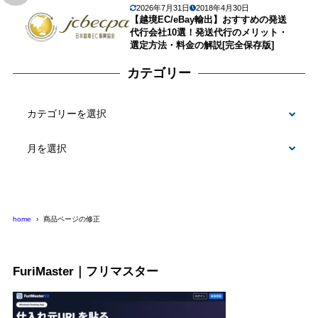
2026年7月31日
2018年4月30日
【越境EC/eBay輸出】おすすめの発送
代行会社10選！発送代行のメリット・
選定方法・料金の解説[完全保存版]
カテゴリー
カ
テ
ゴ
リ
ー
home
商品ページの修正
FuriMaster｜フリマスター