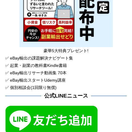
豪華5大特典プレゼント!
✅ eBay輸出の課題解決ナビゲート集
✅ 起業・副業の教科書Kindle書籍
✅ eBay輸出リサーチ動画集 70本
✅ eBay輸出スタートUdemy講座
✅ 個別相談会(1回限り無償)
公式LINEニュース