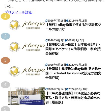
いる。
プロフィール詳細
1
2026年7月18日
2018年6月16日
【無料】eBay輸出で使える利益計算ツ
ールの使い方
2
2026年6月3日
2019年9月8日
【越境EC/eBay輸出】日本郵便EMS・
国際エアパケットの到着日数・料金[完
全保存版]
3
2026年6月18日
2020年3月13日
【最新版】越境EC/eBay輸出 発送除外
国 / Excluded locationsの設定方法[完
全保存版]
4
2026年7月14日
2022年10月10日
【FDAの基礎知識】FDA認証が必要な
商品・取得方法・米国向け食品輸出の
例［最新版］
5