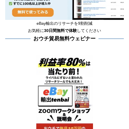
eBay輸出のリサーチを9割削減
お気軽に
30日間
無料で体験
してください
おウチ貿易無料ウェビナー