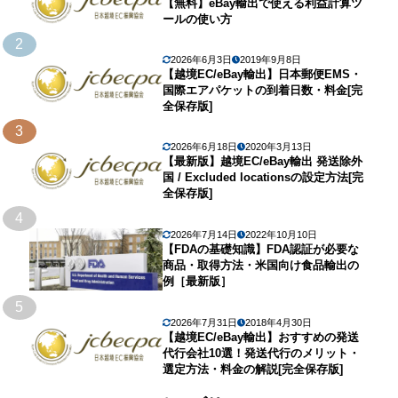
【無料】eBay輸出で使える利益計算ツ
ールの使い方
2
2026年6月3日
2019年9月8日
【越境EC/eBay輸出】日本郵便EMS・
国際エアパケットの到着日数・料金[完
全保存版]
3
2026年6月18日
2020年3月13日
【最新版】越境EC/eBay輸出 発送除外
国 / Excluded locationsの設定方法[完
全保存版]
4
2026年7月14日
2022年10月10日
【FDAの基礎知識】FDA認証が必要な
商品・取得方法・米国向け食品輸出の
例［最新版］
5
2026年7月31日
2018年4月30日
【越境EC/eBay輸出】おすすめの発送
代行会社10選！発送代行のメリット・
選定方法・料金の解説[完全保存版]