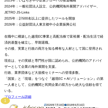
2023年：いばらき中小企業グローバル推進機構
2024年：一般社団法人設立、公的機関海外展開アドバイザー、
JETRO JS-Links
2025年：計500名以上に提供したツールを開放
2026年：公益財団法人東京都中小企業振興公社
在職中に構築した越境EC事業と高配当株で富裕層・配当生活で経
済的基盤を確立し、早期退職。
その後、実業と行政の両方を知る稀有な人材として国に登用され
る。
現在は、その実績と専門性が国に認められ、公的機関のアドバイ
ザーとして企業の海外展開を支援。
行政、業界団体など大規模セミナーへの登壇多数。
「国策」と「現場」をつなぐ『越境EC × AIソリューション』の第
一人者として、公的機関と民間企業の双方から絶大な信頼を得て
いる。
プロフィール詳細
1
2026年7月18日
2018年6月16日