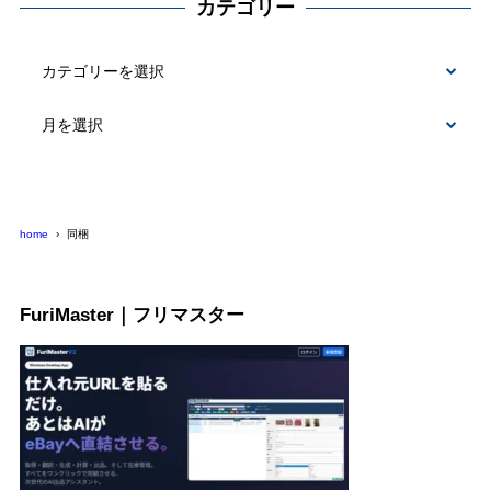
カテゴリー
カ
テ
ゴ
リ
ー
home
同梱
FuriMaster｜フリマスター