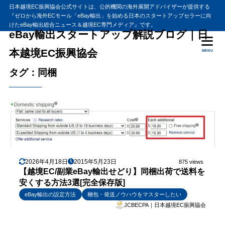
日本越境EC振興協会公式サイトは、公的機関の海外展開アドバイザーが提供する
『ゼロから海外ECモール「eBay輸出」を始める日本のスタートアップセラーに向
けたeBay輸出総合ニュース＆越境EC専門メディア』です。
eBay輸出スタートアップ解説ブログ｜日
本越境EC振興協会
MENU
タグ：同梱
2026年4月18日
2015年5月23日
875 views
【越境EC/副業eBay輸出せどり】同梱出荷で送料を
安くする方法3選[完全保存版]
eBay輸出の設定方法
梱包・発送ノウハウをマスターしたい
JCBECPA｜日本越境EC振興協会