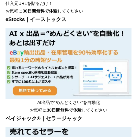
仕入元URLを貼るだけ！
お気軽に
30日間
無料で体験
してください
eStocks｜イーストックス
AI出品で”めんどくさい”を自動化
お気軽に
30日間無料で体験
してください
ベイジャック®｜セラージャック