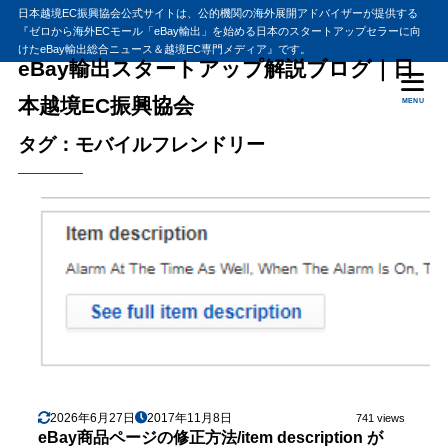
日本越境EC振興協会公式サイトは、公的機関の海外展開アドバイザーが提供する
『ゼロから海外ECモール「eBay輸出」を始める日本のスタートアップセラーに向
けたeBay輸出総合ニュース＆越境EC専門メディア』です。
eBay輸出スタートアップ解説ブログ｜日
本越境EC振興協会
MENU
タグ：モバイルフレンドリー
2026年6月27日
2017年11月8日
741 views
eBay商品ページの修正方法/item description が