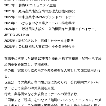
2017年：越境ECコミュニティ主催
2021年：経済産業省認定情報処理支援機関採択
2022年：中小企業庁JAPANブランドパートナー
2023年：いばらき中小企業グローバル推進機構
2024年：一般社団法人設立、公的機関海外展開アドバイザー、
JETRO JS-Links
2025年：計500名以上に提供したツールを開放
2026年：公益財団法人東京都中小企業振興公社
在職中に構築した越境EC事業と高配当株で富裕層・配当生活で経
済的基盤を確立し、早期退職。
その後、実業と行政の両方を知る稀有な人材として国に登用され
る。
現在は、その実績と専門性が国に認められ、公的機関のアドバイ
ザーとして企業の海外展開を支援。
行政、業界団体など大規模セミナーへの登壇多数。
「国策」と「現場」をつなぐ『越境EC × AIソリューション』の第
一人者として、公的機関と民間企業の双方から絶大な信頼を得て