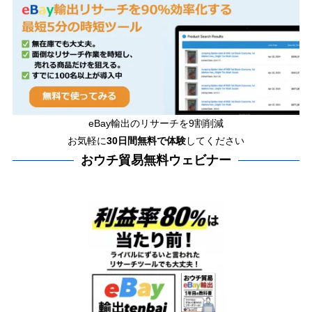
eBay輸出のリサーチを9割削減
お気軽に
30日間
無料で体験
してください
おウチ貿易無料ウェビナー