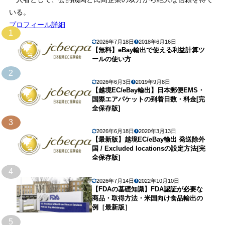
いる。
プロフィール詳細
1
2026年7月18日
2018年6月16日
【無料】eBay輸出で使える利益計算ツ
ールの使い方
2
2026年6月3日
2019年9月8日
【越境EC/eBay輸出】日本郵便EMS・
国際エアパケットの到着日数・料金[完
全保存版]
3
2026年6月18日
2020年3月13日
【最新版】越境EC/eBay輸出 発送除外
国 / Excluded locationsの設定方法[完
全保存版]
4
2026年7月14日
2022年10月10日
【FDAの基礎知識】FDA認証が必要な
商品・取得方法・米国向け食品輸出の
例［最新版］
5