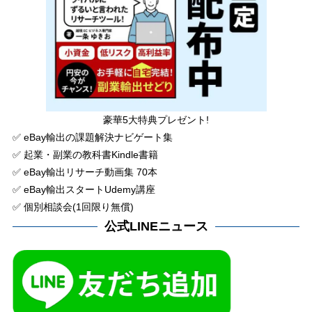
豪華5大特典プレゼント!
✅ eBay輸出の課題解決ナビゲート集
✅ 起業・副業の教科書Kindle書籍
✅ eBay輸出リサーチ動画集 70本
✅ eBay輸出スタートUdemy講座
✅ 個別相談会(1回限り無償)
公式LINEニュース