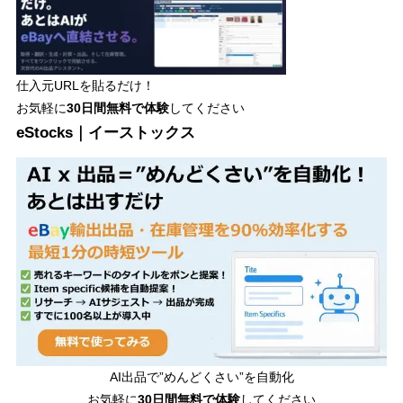
仕入元URLを貼るだけ！
お気軽に
30日間
無料で体験
してください
eStocks｜イーストックス
AI出品で”めんどくさい”を自動化
お気軽に
30日間無料で体験
してください