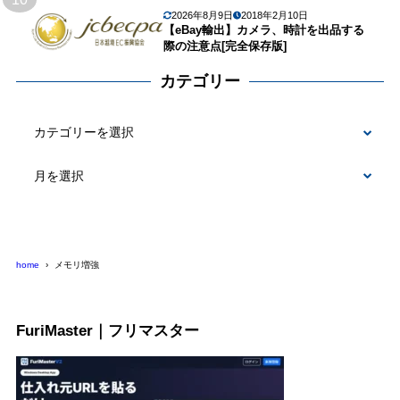
2026年8月9日
2018年2月10日
【eBay輸出】カメラ、時計を出品する
際の注意点[完全保存版]
カテゴリー
カ
テ
ゴ
リ
ー
home
メモリ増強
FuriMaster｜フリマスター