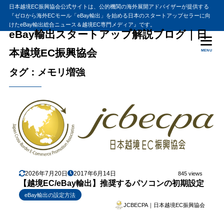
日本越境EC振興協会公式サイトは、公的機関の海外展開アドバイザーが提供する
『ゼロから海外ECモール「eBay輸出」を始める日本のスタートアップセラーに向
けたeBay輸出総合ニュース＆越境EC専門メディア』です。
eBay輸出スタートアップ解説ブログ｜日
本越境EC振興協会
MENU
タグ：メモリ増強
2026年7月20日
2017年6月14日
845 views
【越境EC/eBay輸出】推奨するパソコンの初期設定
eBay輸出の設定方法
JCBECPA｜日本越境EC振興協会