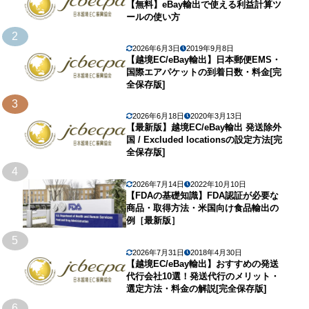
【無料】eBay輸出で使える利益計算ツ
ールの使い方
2
2026年6月3日
2019年9月8日
【越境EC/eBay輸出】日本郵便EMS・
国際エアパケットの到着日数・料金[完
全保存版]
3
2026年6月18日
2020年3月13日
【最新版】越境EC/eBay輸出 発送除外
国 / Excluded locationsの設定方法[完
全保存版]
4
2026年7月14日
2022年10月10日
【FDAの基礎知識】FDA認証が必要な
商品・取得方法・米国向け食品輸出の
例［最新版］
5
2026年7月31日
2018年4月30日
【越境EC/eBay輸出】おすすめの発送
代行会社10選！発送代行のメリット・
選定方法・料金の解説[完全保存版]
6