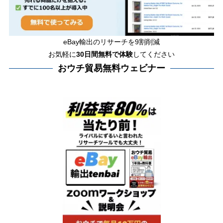
eBay輸出のリサーチを9割削減
お気軽に
30日間
無料で体験
してください
おウチ貿易無料ウェビナー