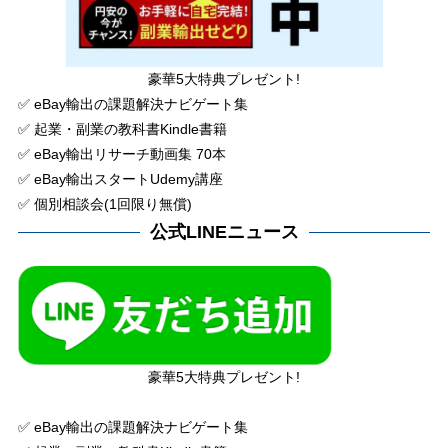
豪華5大特典プレゼント!
✅ eBay輸出の課題解決ナビゲート集
✅ 起業・副業の教科書Kindle書籍
✅ eBay輸出リサーチ動画集 70本
✅ eBay輸出スタートUdemy講座
✅ 個別相談会(1回限り無償)
公式LINEニュース
豪華5大特典プレゼント!
✅ eBay輸出の課題解決ナビゲート集