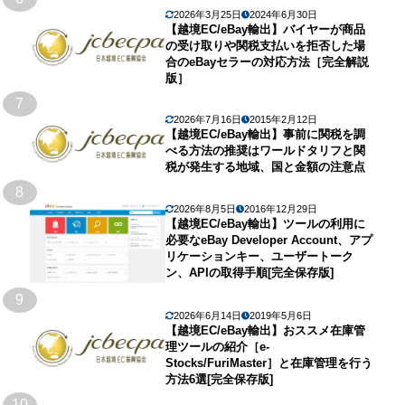
2026年3月25日
2024年6月30日
【越境EC/eBay輸出】バイヤーが商品
の受け取りや関税支払いを拒否した場
合のeBayセラーの対応方法［完全解説
版］
7
2026年7月16日
2015年2月12日
【越境EC/eBay輸出】事前に関税を調
べる方法の推奨はワールドタリフと関
税が発生する地域、国と金額の注意点
8
2026年8月5日
2016年12月29日
【越境EC/eBay輸出】ツールの利用に
必要なeBay Developer Account、アプ
リケーションキー、ユーザートーク
ン、APIの取得手順[完全保存版]
9
2026年6月14日
2019年5月6日
【越境EC/eBay輸出】おススメ在庫管
理ツールの紹介［e-
Stocks/FuriMaster］と在庫管理を行う
方法6選[完全保存版]
10