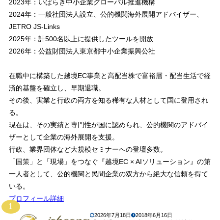
2023年：いばらき中小企業グローバル推進機構
2024年：一般社団法人設立、公的機関海外展開アドバイザー、
JETRO JS-Links
2025年：計500名以上に提供したツールを開放
2026年：公益財団法人東京都中小企業振興公社
在職中に構築した越境EC事業と高配当株で富裕層・配当生活で経
済的基盤を確立し、早期退職。
その後、実業と行政の両方を知る稀有な人材として国に登用され
る。
現在は、その実績と専門性が国に認められ、公的機関のアドバイ
ザーとして企業の海外展開を支援。
行政、業界団体など大規模セミナーへの登壇多数。
「国策」と「現場」をつなぐ『越境EC × AIソリューション』の第
一人者として、公的機関と民間企業の双方から絶大な信頼を得て
いる。
プロフィール詳細
1
2026年7月18日
2018年6月16日