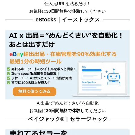
仕入元URLを貼るだけ！
お気軽に
30日間
無料で体験
してください
eStocks｜イーストックス
AI出品で”めんどくさい”を自動化
お気軽に
30日間無料で体験
してください
ベイジャック®｜セラージャック