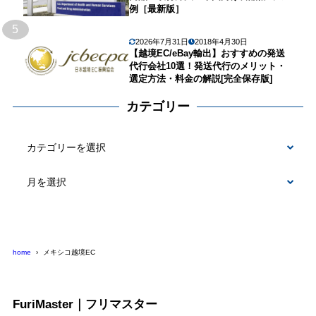
例［最新版］
5
2026年7月31日
2018年4月30日
【越境EC/eBay輸出】おすすめの発送
代行会社10選！発送代行のメリット・
選定方法・料金の解説[完全保存版]
カテゴリー
カ
テ
ゴ
リ
ー
home
メキシコ越境EC
FuriMaster｜フリマスター