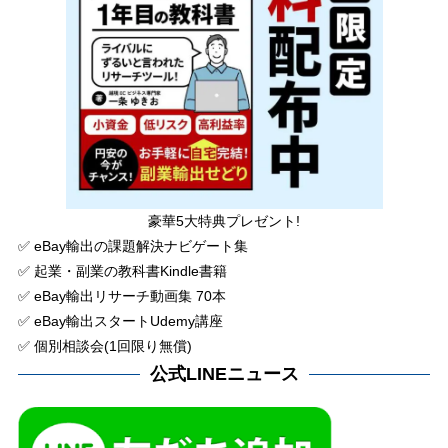
豪華5大特典プレゼント!
✅ eBay輸出の課題解決ナビゲート集
✅ 起業・副業の教科書Kindle書籍
✅ eBay輸出リサーチ動画集 70本
✅ eBay輸出スタートUdemy講座
✅ 個別相談会(1回限り無償)
公式LINEニュース