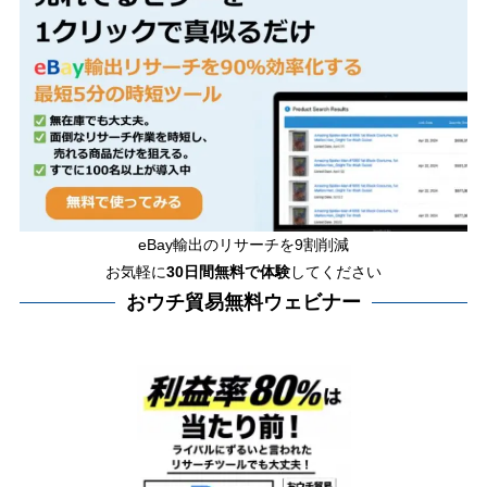
eBay輸出のリサーチを9割削減
お気軽に
30日間
無料で体験
してください
おウチ貿易無料ウェビナー