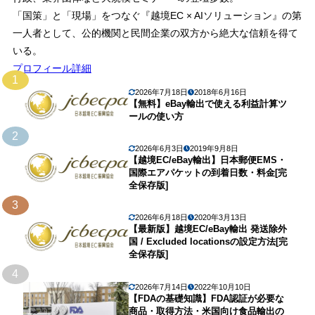
「国策」と「現場」をつなぐ『越境EC × AIソリューション』の第
一人者として、公的機関と民間企業の双方から絶大な信頼を得て
いる。
プロフィール詳細
1
2026年7月18日
2018年6月16日
【無料】eBay輸出で使える利益計算ツ
ールの使い方
2
2026年6月3日
2019年9月8日
【越境EC/eBay輸出】日本郵便EMS・
国際エアパケットの到着日数・料金[完
全保存版]
3
2026年6月18日
2020年3月13日
【最新版】越境EC/eBay輸出 発送除外
国 / Excluded locationsの設定方法[完
全保存版]
4
2026年7月14日
2022年10月10日
【FDAの基礎知識】FDA認証が必要な
商品・取得方法・米国向け食品輸出の