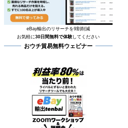
eBay輸出のリサーチを9割削減
お気軽に
30日間
無料で体験
してください
おウチ貿易無料ウェビナー