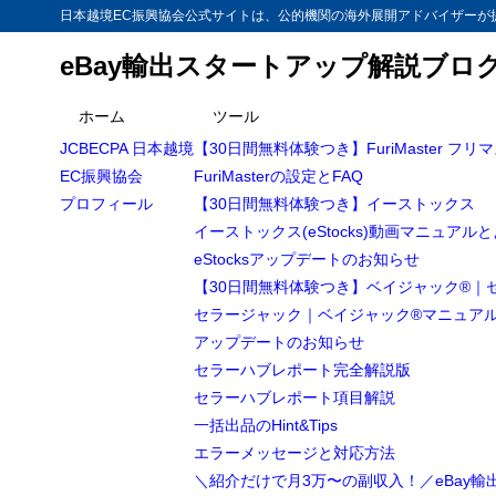
日本越境EC振興協会公式サイトは、公的機関の海外展開アドバイザーが提
eBay輸出スタートアップ解説ブロ
ホーム
ツール
JCBECPA 日本越境
【30日間無料体験つき】FuriMaster フリ
EC振興協会
FuriMasterの設定とFAQ
プロフィール
【30日間無料体験つき】イーストックス
イーストックス(eStocks)動画マニュアル
eStocksアップデートのお知らせ
【30日間無料体験つき】ベイジャック®｜
セラージャック｜ベイジャック®マニュア
アップデートのお知らせ
セラーハブレポート完全解説版
セラーハブレポート項目解説
一括出品のHint&Tips
エラーメッセージと対応方法
＼紹介だけで月3万〜の副収入！／eBay