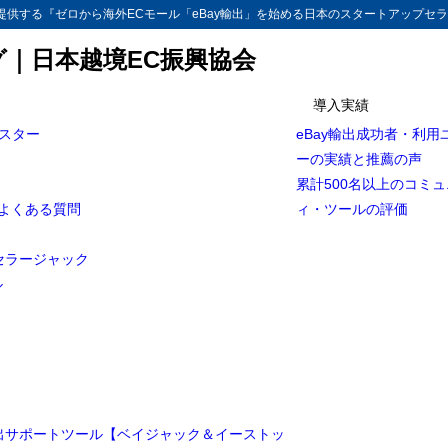
供する『ゼロから海外ECモール「eBay輸出」を始める日本のスタートアップセラ
グ｜日本越境EC振興協会
導入実績
マスター
eBay輸出成功者・利用
ーの実績と推薦の声
累計500名以上のコミ
とよくある質問
ィ・ツールの評価
セラージャック
ル
輸出サポートツール【ベイジャック＆イーストッ