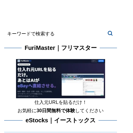
FuriMaster｜フリマスター
仕入元URLを貼るだけ！
お気軽に
30日間
無料で体験
してください
eStocks｜イーストックス