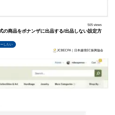
505 views
ン形式の商品をボナンザに出品する/出品しない設定方
ターしたい
JCBECPA｜日本越境EC振興協会