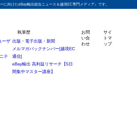
ーに向けたeBay輸出総合ニュース＆越境EC専門メディア』です。
執筆歴
お問
サイ
い合
トマ
ユーザ
出版・電子出版・新聞
わせ
ップ
メルマガバックナンバー[越境EC
ュニテ
通信]
eBay輸出 高利益リサーチ【5日
間集中マスター講座】