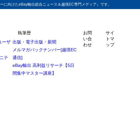
ーに向けたeBay輸出総合ニュース＆越境EC専門メディア』です。
執筆歴
お問
サイ
い合
トマ
ユーザ
出版・電子出版・新聞
わせ
ップ
メルマガバックナンバー[越境EC
ュニテ
通信]
eBay輸出 高利益リサーチ【5日
間集中マスター講座】