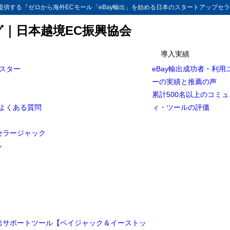
供する『ゼロから海外ECモール「eBay輸出」を始める日本のスタートアップセラ
グ｜日本越境EC振興協会
導入実績
マスター
eBay輸出成功者・利用
ーの実績と推薦の声
累計500名以上のコミ
とよくある質問
ィ・ツールの評価
セラージャック
ル
輸出サポートツール【ベイジャック＆イーストッ