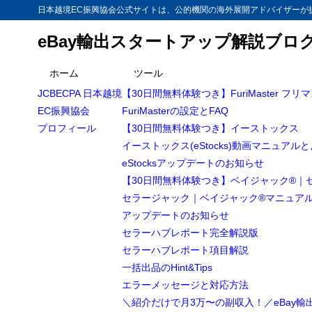
日本越境EC振興協会公式サイトは、公的機関の海外展開アドバイザーが提
eBay輸出スタートアップ解説ブロ
ホーム
ツール
JCBECPA 日本越境
【30日間無料体験つき】FuriMaster フリ
EC振興協会
FuriMasterの設定とFAQ
プロフィール
【30日間無料体験つき】イーストックス
イーストックス(eStocks)動画マニュアル
eStocksアップデートのお知らせ
【30日間無料体験つき】ベイジャック®｜
セラージャック｜ベイジャック®マニュア
アップデートのお知らせ
セラーハブレポート完全解説版
セラーハブレポート項目解説
一括出品のHint&Tips
エラーメッセージと対応方法
＼紹介だけで月3万〜の副収入！／eBay