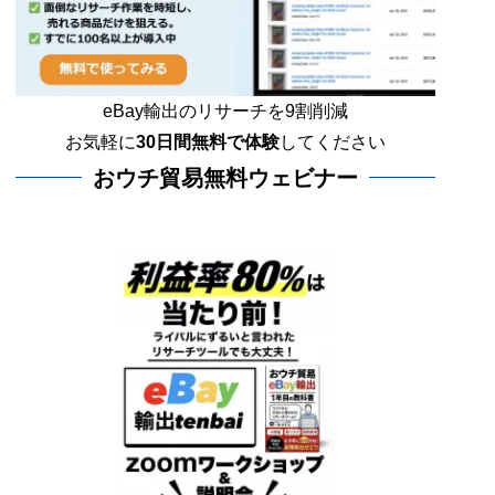
eBay輸出のリサーチを9割削減
お気軽に
30日間
無料で体験
してください
おウチ貿易無料ウェビナー