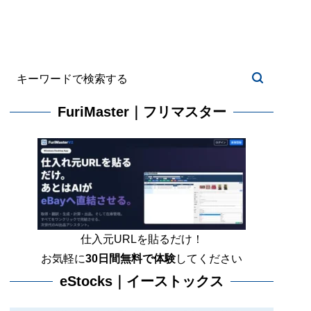
FuriMaster｜フリマスター
仕入元URLを貼るだけ！
お気軽に
30日間
無料で体験
してください
eStocks｜イーストックス