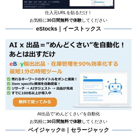
仕入元URLを貼るだけ！
お気軽に
30日間
無料で体験
してください
eStocks｜イーストックス
AI出品で”めんどくさい”を自動化
お気軽に
30日間無料で体験
してください
ベイジャック®｜セラージャック