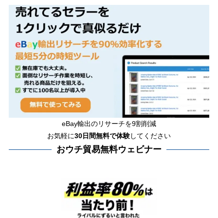
eBay輸出のリサーチを9割削減
お気軽に
30日間
無料で体験
してください
おウチ貿易無料ウェビナー