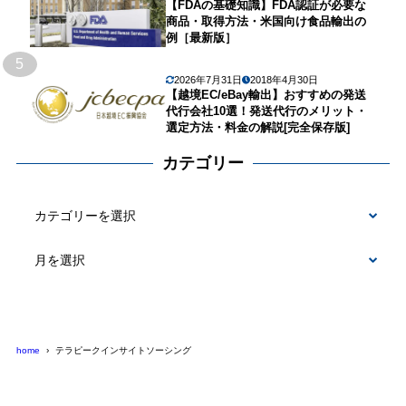
【FDAの基礎知識】FDA認証が必要な
商品・取得方法・米国向け食品輸出の
例［最新版］
5
2026年7月31日
2018年4月30日
【越境EC/eBay輸出】おすすめの発送
代行会社10選！発送代行のメリット・
選定方法・料金の解説[完全保存版]
カテゴリー
カ
テ
ゴ
リ
ー
home
テラピークインサイトソーシング