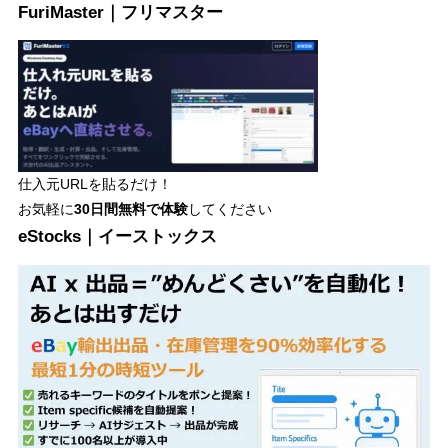
FuriMaster｜フリマスター
仕入元URLを貼るだけ！
お気軽に
30日間
無料で体験
してください
eStocks｜イーストックス