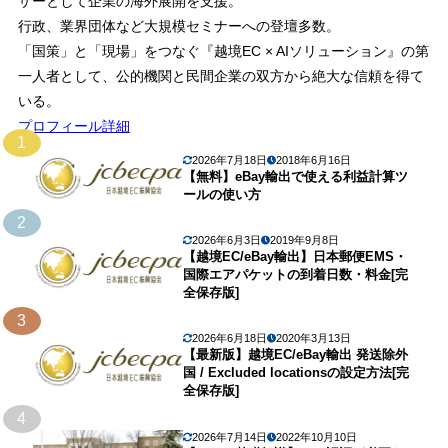
ザーとして企業の海外展開を支援。
行政、業界団体など大規模セミナーへの登壇多数。
「国策」と「現場」をつなぐ『越境EC × AIソリューション』の第
一人者として、公的機関と民間企業の双方から絶大な信頼を得て
いる。
プロフィール詳細
1
2026年7月18日
2018年6月16日
【無料】eBay輸出で使える利益計算ツ
ールの使い方
2
2026年6月3日
2019年9月8日
【越境EC/eBay輸出】日本郵便EMS・
国際エアパケットの到着日数・料金[完
全保存版]
3
2026年6月18日
2020年3月13日
【最新版】越境EC/eBay輸出 発送除外
国 / Excluded locationsの設定方法[完
全保存版]
4
2026年7月14日
2022年10月10日