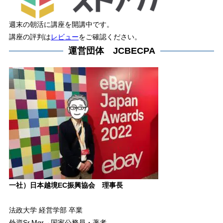
週末の朝活に講座を開講中です。
講座の評判は
レビュー
をご確認ください。
運営団体 JCBECPA
一社）日本越境EC振興協会 理事長
法政大学 経営学部 卒業
外資Sr.Mgr→国家公務員・著者