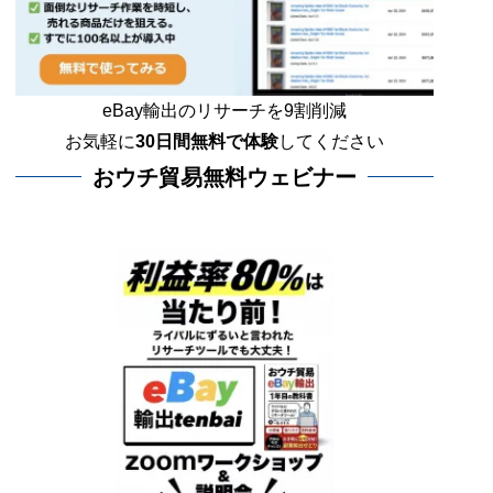
eBay輸出のリサーチを9割削減
お気軽に
30日間
無料で体験
してください
おウチ貿易無料ウェビナー