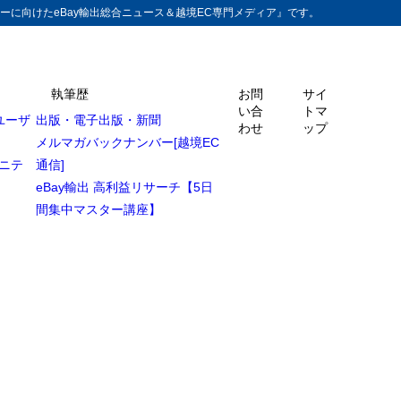
ーに向けたeBay輸出総合ニュース＆越境EC専門メディア』です。
執筆歴
お問
サイ
い合
トマ
ユーザ
出版・電子出版・新聞
わせ
ップ
メルマガバックナンバー[越境EC
ュニテ
通信]
eBay輸出 高利益リサーチ【5日
間集中マスター講座】