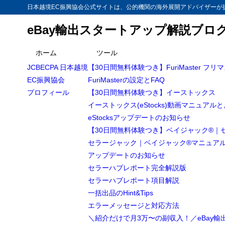
日本越境EC振興協会公式サイトは、公的機関の海外展開アドバイザーが提
eBay輸出スタートアップ解説ブロ
ホーム
ツール
JCBECPA 日本越境
【30日間無料体験つき】FuriMaster フリ
EC振興協会
FuriMasterの設定とFAQ
プロフィール
【30日間無料体験つき】イーストックス
イーストックス(eStocks)動画マニュアル
eStocksアップデートのお知らせ
【30日間無料体験つき】ベイジャック®｜
セラージャック｜ベイジャック®マニュア
アップデートのお知らせ
セラーハブレポート完全解説版
セラーハブレポート項目解説
一括出品のHint&Tips
エラーメッセージと対応方法
＼紹介だけで月3万〜の副収入！／eBay