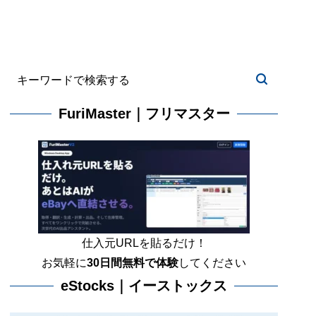
FuriMaster｜フリマスター
仕入元URLを貼るだけ！
お気軽に
30日間
無料で体験
してください
eStocks｜イーストックス