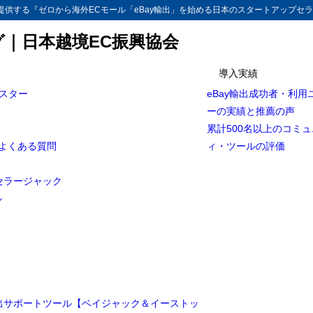
供する『ゼロから海外ECモール「eBay輸出」を始める日本のスタートアップセラ
グ｜日本越境EC振興協会
導入実績
マスター
eBay輸出成功者・利用
ーの実績と推薦の声
累計500名以上のコミ
とよくある質問
ィ・ツールの評価
セラージャック
ル
輸出サポートツール【ベイジャック＆イーストッ