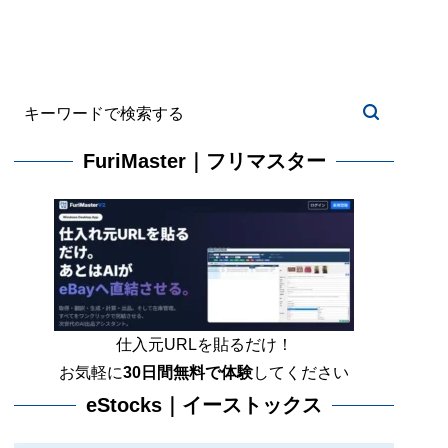
FuriMaster｜フリマスター
仕入元URLを貼るだけ！
お気軽に
30日間
無料で体験
してください
eStocks｜イーストックス