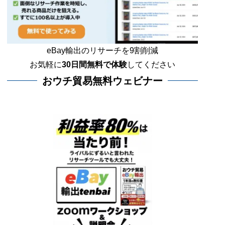
eBay輸出のリサーチを9割削減
お気軽に
30日間
無料で体験
してください
おウチ貿易無料ウェビナー