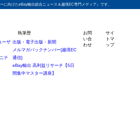
ーに向けたeBay輸出総合ニュース＆越境EC専門メディア』です。
執筆歴
お問
サイ
い合
トマ
ユーザ
出版・電子出版・新聞
わせ
ップ
メルマガバックナンバー[越境EC
ュニテ
通信]
eBay輸出 高利益リサーチ【5日
間集中マスター講座】