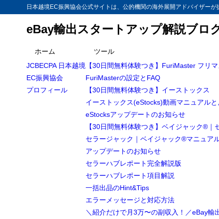
日本越境EC振興協会公式サイトは、公的機関の海外展開アドバイザーが提
eBay輸出スタートアップ解説ブロ
ホーム
ツール
JCBECPA 日本越境
【30日間無料体験つき】FuriMaster フリ
EC振興協会
FuriMasterの設定とFAQ
プロフィール
【30日間無料体験つき】イーストックス
イーストックス(eStocks)動画マニュアル
eStocksアップデートのお知らせ
【30日間無料体験つき】ベイジャック®｜
セラージャック｜ベイジャック®マニュア
アップデートのお知らせ
セラーハブレポート完全解説版
セラーハブレポート項目解説
一括出品のHint&Tips
エラーメッセージと対応方法
＼紹介だけで月3万〜の副収入！／eBay