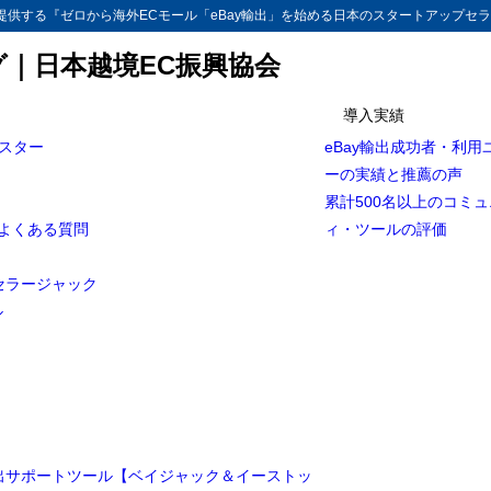
供する『ゼロから海外ECモール「eBay輸出」を始める日本のスタートアップセラ
グ｜日本越境EC振興協会
導入実績
マスター
eBay輸出成功者・利用
ーの実績と推薦の声
累計500名以上のコミ
とよくある質問
ィ・ツールの評価
セラージャック
ル
輸出サポートツール【ベイジャック＆イーストッ