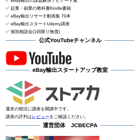
✅ eBay輸出の課題解決ナビゲート集
✅ 起業・副業の教科書Kindle書籍
✅ eBay輸出リサーチ動画集 70本
✅ eBay輸出スタートUdemy講座
✅ 個別相談会(1回限り無償)
公式YouTubeチャンネル
eBay輸出スタートアップ教室
週末の朝活に講座を開講中です。
講座の評判は
レビュー
をご確認ください。
運営団体 JCBECPA