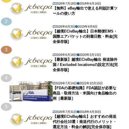
2026年7月18日
2018年6月16日
【無料】eBay輸出で使える利益計算ツ
ールの使い方
2
2026年6月3日
2019年9月8日
【越境EC/eBay輸出】日本郵便EMS・
国際エアパケットの到着日数・料金[完
全保存版]
3
2026年6月18日
2020年3月13日
【最新版】越境EC/eBay輸出 発送除外
国 / Excluded locationsの設定方法[完
全保存版]
4
2026年7月14日
2022年10月10日
【FDAの基礎知識】FDA認証が必要な
商品・取得方法・米国向け食品輸出の
例［最新版］
5
2026年7月31日
2018年4月30日
【越境EC/eBay輸出】おすすめの発送
代行会社10選！発送代行のメリット・
選定方法・料金の解説[完全保存版]