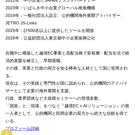
2022年：中小企業庁JAPANブランドパートナー
2023年：いばらき中小企業グローバル推進機構
2024年：一般社団法人設立、公的機関海外展開アドバイザー、
JETRO JS-Links
2025年：計500名以上に提供したツールを開放
2026年：公益財団法人東京都中小企業振興公社
在職中に構築した越境EC事業と高配当株で富裕層・配当生活で経
済的基盤を確立し、早期退職。
その後、実業と行政の両方を知る稀有な人材として国に登用され
る。
現在は、その実績と専門性が国に認められ、公的機関のアドバイ
ザーとして企業の海外展開を支援。
行政、業界団体など大規模セミナーへの登壇多数。
「国策」と「現場」をつなぐ『越境EC × AIソリューション』の第
一人者として、公的機関と民間企業の双方から絶大な信頼を得て
いる。
プロフィール詳細
1