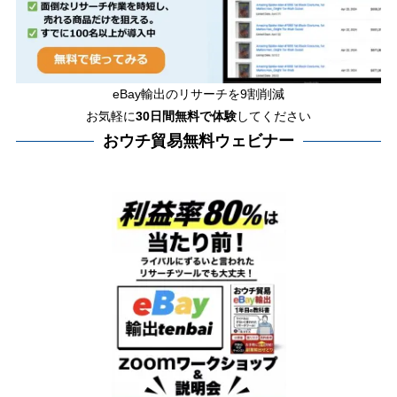
eBay輸出のリサーチを9割削減
お気軽に
30日間
無料で体験
してください
おウチ貿易無料ウェビナー