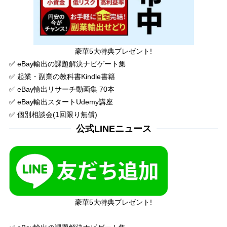
豪華5大特典プレゼント!
✅ eBay輸出の課題解決ナビゲート集
✅ 起業・副業の教科書Kindle書籍
✅ eBay輸出リサーチ動画集 70本
✅ eBay輸出スタートUdemy講座
✅ 個別相談会(1回限り無償)
公式LINEニュース
豪華5大特典プレゼント!