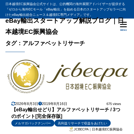
日本越境EC振興協会公式サイトは、公的機関の海外展開アドバイザーが提供する
『ゼロから海外ECモール「eBay輸出」を始める日本のスタートアップセラーに向
けたeBay輸出総合ニュース＆越境EC専門メディア』です。
eBay輸出スタートアップ解説ブログ｜日
本越境EC振興協会
MENU
タグ：アルファベットリサーチ
2026年8月3日
2019年8月16日
675 views
【eBay輸出せどり】アルファベットリサーチ / 3つ
のポイント[完全保存版]
メルマガバックナンバー
高利益リサーチで収益をあげたい
JCBECPA｜日本越境EC振興協会