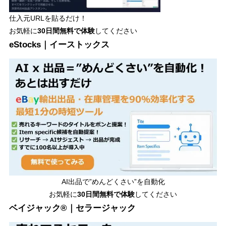
仕入元URLを貼るだけ！
お気軽に
30日間
無料で体験
してください
eStocks｜イーストックス
AI出品で”めんどくさい”を自動化
お気軽に
30日間無料で体験
してください
ベイジャック®｜セラージャック