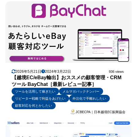
2026年5月21日
2024年3月22日
936 views
【越境EC/eBay輸出】おススメの顧客管理・CRM
ツール BayChat［最新レビュー記事］
ツールを活用して稼ぎたい
メルマガバックナンバー
リピーター戦略で利益をあげたい
外注化で手離れしたい
顧客対応を何とかしたい
JCBECPA｜日本越境EC振興協会