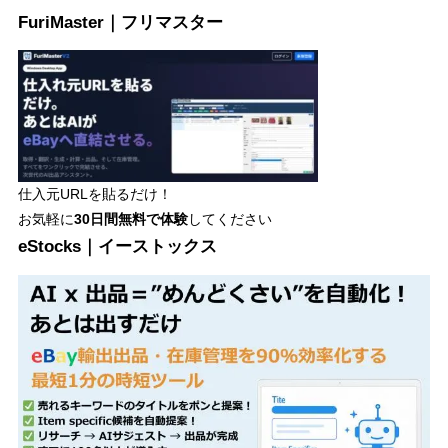
FuriMaster｜フリマスター
仕入元URLを貼るだけ！
お気軽に
30日間
無料で体験
してください
eStocks｜イーストックス