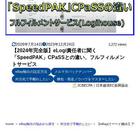
2026年7月14日
2023年12月24日
1,272 views
【2024年完全版】eLogi責任者に聞く
「SpeedPAK」CPaSSとの違い、フルフィルメン
トサービス
eBay輸出の設定方法
メルマガバックナンバー
外注化で手離れしたい
梱包・発送ノウハウをマスターしたい
JCBECPA｜日本越境EC振興協会
home
eBay輸出の悩みから探す
外注化で手離れしたい
【eBay(イーベイ)輸出】