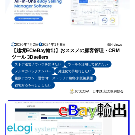
2026年7月2日
2024年1月6日
904 views
【越境EC/eBay輸出】おススメの顧客管理・CRM
ツール 3Dsellers
ストア運営ノウハウを知りたい
ツールを活用して稼ぎたい
メルマガバックナンバー
外注化で手離れしたい
複数アカウント運営/オーストラリア輸出/多販路展開
顧客対応を何とかしたい
JCBECPA｜日本越境EC振興協会