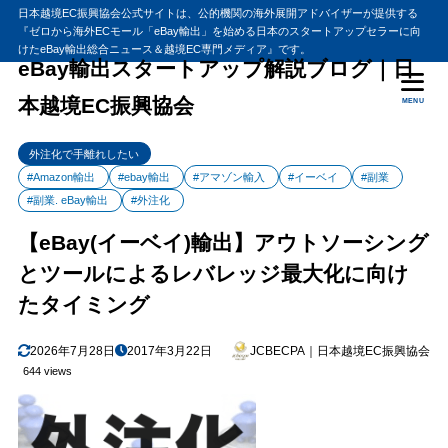
日本越境EC振興協会公式サイトは、公的機関の海外展開アドバイザーが提供する
『ゼロから海外ECモール「eBay輸出」を始める日本のスタートアップセラーに向
けたeBay輸出総合ニュース＆越境EC専門メディア』です。
eBay輸出スタートアップ解説ブログ｜日
本越境EC振興協会
MENU
外注化で手離れしたい
#Amazon輸出
#ebay輸出
#アマゾン輸入
#イーベイ
#副業
#副業. eBay輸出
#外注化
【eBay(イーベイ)輸出】アウトソーシング
とツールによるレバレッジ最大化に向け
たタイミング
2026年7月28日
2017年3月22日
JCBECPA｜日本越境EC振興協会
644 views