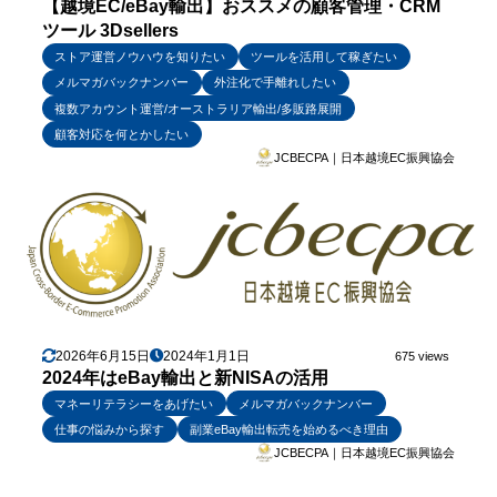
【越境EC/eBay輸出】おススメの顧客管理・CRM
ツール 3Dsellers
ストア運営ノウハウを知りたい
ツールを活用して稼ぎたい
メルマガバックナンバー
外注化で手離れしたい
複数アカウント運営/オーストラリア輸出/多販路展開
顧客対応を何とかしたい
JCBECPA｜日本越境EC振興協会
2026年6月15日
2024年1月1日
675 views
2024年はeBay輸出と新NISAの活用
マネーリテラシーをあげたい
メルマガバックナンバー
仕事の悩みから探す
副業eBay輸出転売を始めるべき理由
JCBECPA｜日本越境EC振興協会