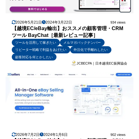
2026年5月21日
2024年3月22日
934 views
【越境EC/eBay輸出】おススメの顧客管理・CRM
ツール BayChat［最新レビュー記事］
ツールを活用して稼ぎたい
メルマガバックナンバー
リピーター戦略で利益をあげたい
外注化で手離れしたい
顧客対応を何とかしたい
JCBECPA｜日本越境EC振興協会
2026年7月2日
2024年1月6日
902 views