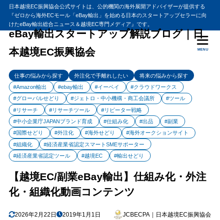
日本越境EC振興協会公式サイトは、公的機関の海外展開アドバイザーが提供する
『ゼロから海外ECモール「eBay輸出」を始める日本のスタートアップセラーに向
目次
けたeBay輸出総合ニュース＆越境EC専門メディア』です。
eBay輸出スタートアップ解説ブログ｜日
本越境EC振興協会
MENU
1
仕組み化・外注化・組織化動画コンテンツ
公開相談会 月利100万円セラーが抱える仕組化・外注化について
1.1
仕事の悩みから探す
外注化で手離れしたい
将来の悩みから探す
の悩みを赤裸々に告白
#Amazon輸出
#ebay輸出
#イーベイ
#クラウドワークス
仕組み化・外注化・組織化ステップ
1.2
#グローバルせどり
#ジェトロ・中小機構・商工会議所
#ツール
仕入の外注化
1.3
#リサーチ
#リサーチツール
#リピーター戦略
#中小企業庁JAPANブランド育成
#仕組み化
#出品
#副業
発送の外注化
1.4
#国際せどり
#外注化
#海外せどり
#海外オークションサイト
仕組み化・外注化・組織化の事例
1.5
#組織化
#経済産業省認定スマートSMEサポーター
2
仕組み化・外注化・組織化動画コンテンツまとめ
#経済産業省認定ツール
#越境EC
#輸出せどり
【越境EC/副業eBay輸出】仕組み化・外注
化・組織化動画コンテンツ
2026年2月22日
2019年1月1日
JCBECPA｜日本越境EC振興協会