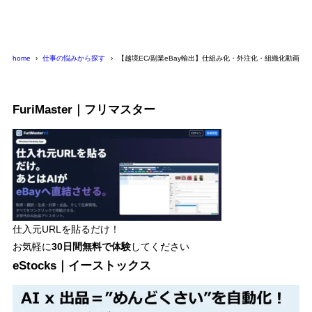
home
仕事の悩みから探す
【越境EC/副業eBay輸出】仕組み化・外注化・組織化動画コ
FuriMaster｜フリマスター
仕入元URLを貼るだけ！
お気軽に
30日間
無料で体験
してください
eStocks｜イーストックス