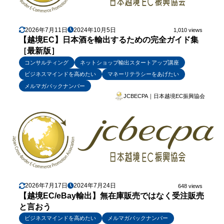
2026年7月11日
2024年10月5日
1,010 views
【越境EC】日本酒を輸出するための完全ガイド集
［最新版］
コンサルティング
ネットショップ輸出スタートアップ講座
ビジネスマインドを高めたい
マネーリテラシーをあげたい
メルマガバックナンバー
JCBECPA｜日本越境EC振興協会
2026年7月17日
2024年7月24日
648 views
【越境EC/eBay輸出】無在庫販売ではなく受注販売
と言おう
ビジネスマインドを高めたい
メルマガバックナンバー