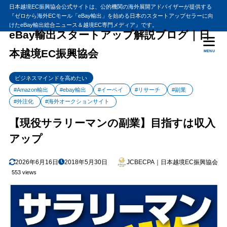
日本越境EC振興協会公式サイトは、公的機関の海外展開アドバイザーが提供する
『ゼロから海外ECモール「eBay輸出」を始める日本のスタートアップセラーに向
けたeBay輸出総合ニュース＆越境EC専門メディア』です。
eBay輸出スタートアップ解説ブログ｜日
本越境EC振興協会
MENU
ビジネスマインドを高めたい
#Amazon輸出
#ebay輸出
#イーベイ
#リサーチ
#副業
#外注化
#海外オークションサイト
【現役サラリーマンの副業】目指すは収入
アップ
2026年6月16日
2018年5月30日
JCBECPA｜日本越境EC振興協会
553 views