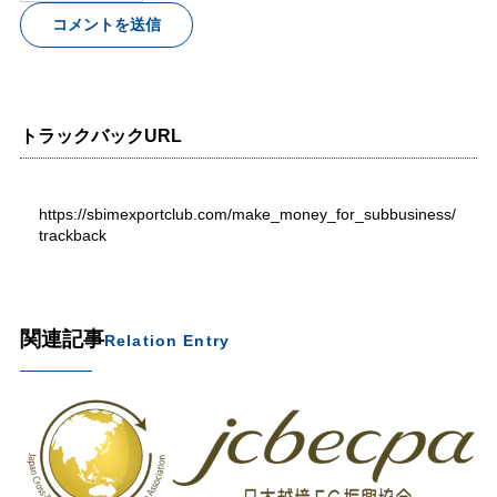
トラックバックURL
https://sbimexportclub.com/make_money_for_subbusiness/
trackback
関連記事
Relation Entry