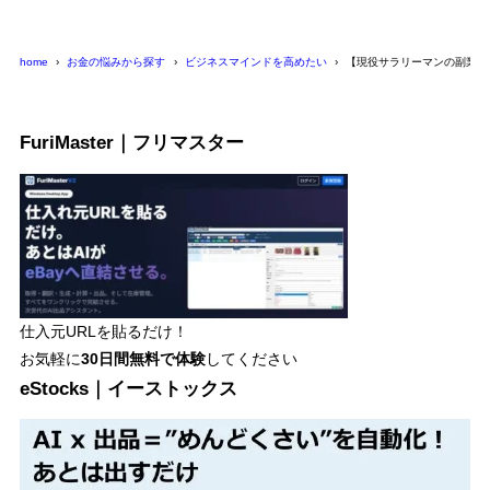
home
お金の悩みから探す
ビジネスマインドを高めたい
【現役サラリーマンの副業】
FuriMaster｜フリマスター
仕入元URLを貼るだけ！
お気軽に
30日間
無料で体験
してください
eStocks｜イーストックス