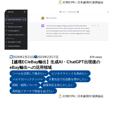
JCBECPA｜日本越境EC振興協会
2026年2月21日
2023年2月17日
878 views
【越境EC/eBay輸出】生成AI・ChatGPT出現後の
eBay輸出への活用領域
ツールを活用して稼ぎたい
ビジネスマインドを高めたい
メルマガバックナンバー
大量出品で出品数を増やしたい
関税・税関ノウハウ
顧客対応を何とかしたい
高利益リサーチで収益をあげたい
JCBECPA｜日本越境EC振興協会