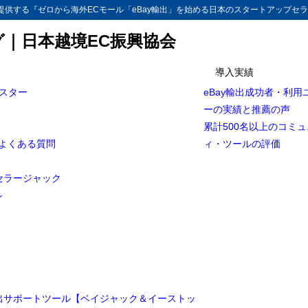
供する『ゼロから海外ECモール「eBay輸出」を始める日本のスタートアップセラ
グ｜日本越境EC振興協会
導入実績
マスター
eBay輸出成功者・利用
最初に外注化するのは発送！！
ーの実績と推薦の声
効活用するために、まず最初に取り組むべき事は発送の外注化です。
累計500名以上のコミ
とよくある質問
ィ・ツールの評価
セラージャック
ル
輸出サポートツール【ベイジャック＆イーストッ