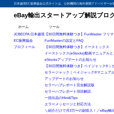
日本越境EC振興協会公式サイトは、公的機関の海外展開アドバイザーが提
eBay輸出スタートアップ解説ブロ
目次
ホーム
ツール
JCBECPA 日本越境
【30日間無料体験つき】FuriMaster フリ
1
eBay輸出で
EC振興協会
FuriMasterの設定とFAQ
時間を有
1.1
プロフィール
【30日間無料体験つき】イーストックス
イーストックス(eStocks)動画マニュアル
eStocksアップデートのお知らせ
【30日間無料体験つき】ベイジャック®｜
セラージャック｜ベイジャック®マニュア
アップデートのお知らせ
セラーハブレポート完全解説版
セラーハブレポート項目解説
一括出品のHint&Tips
エラーメッセージと対応方法
＼紹介だけで月3万〜の副収入！／eBay