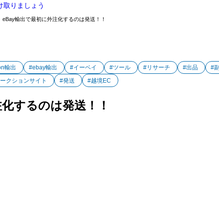
け取りましょう
eBay輸出で最初に外注化するのは発送！！
on輸出
#ebay輸出
#イーベイ
#ツール
#リサーチ
#出品
#
オークションサイト
#発送
#越境EC
外注化するのは発送！！