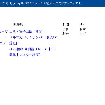
ーに向けたeBay輸出総合ニュース＆越境EC専門メディア』です。
執筆歴
お問
サイ
い合
トマ
ユーザ
出版・電子出版・新聞
わせ
ップ
メルマガバックナンバー[越境EC
ュニテ
通信]
eBay輸出 高利益リサーチ【5日
間集中マスター講座】