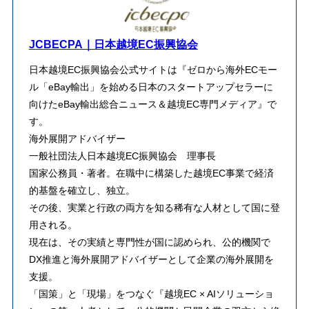
JCBECPA｜日本越境EC振興協会
日本越境EC振興協会公式サイトは『ゼロから海外ECモー
ル「eBay輸出」を始める日本のスタートアップセラーに
向けたeBay輸出総合ニュース＆越境EC専門メディア』で
す。
海外展開アドバイザー
一般社団法人日本越境EC振興協会 理事長
​国家公務員・著者。在職中に構築した越境EC事業で経済
的基盤を確立し、独立。
その後、実業と行政の両方を知る稀有な人材として国に登
用される。
​現在は、その実績と専門性が国に認められ、公的機関で
DX推進と海外展開アドバイザーとして企業の海外展開を
支援。
「国策」と「現場」をつなぐ『越境EC × AIソリューショ