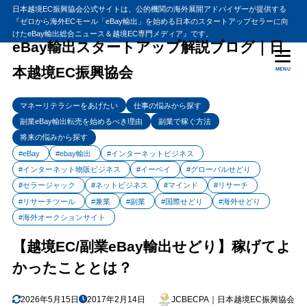
日本越境EC振興協会公式サイトは、公的機関の海外展開アドバイザーが提供する
『ゼロから海外ECモール「eBay輸出」を始める日本のスタートアップセラーに向
目次
けたeBay輸出総合ニュース＆越境EC専門メディア』です。
eBay輸出スタートアップ解説ブログ｜日
本越境EC振興協会
MENU
1
【越境EC/副業eBay輸出せどり】稼げてよかったこととは？
副業ビジネスで稼げてよかったこと
1.1
マネーリテラシーをあげたい
仕事の悩みから探す
精神的ストレスフリー
1.2
副業eBay輸出転売を始めるべき理由
副業で稼ぐ方法
将来の悩みから探す
2
まとめ
#eBay
#ebay輸出
#インターネットビジネス
#インターネット物販ビジネス
#イーベイ
#グローバルせどり
#セラージャック
#ネットビジネス
#マインド
#リサーチ
#リサーチツール
#兼業
#副業
#国際せどり
#海外せどり
#海外オークションサイト
【越境EC/副業eBay輸出せどり】稼げてよ
かったこととは？
2026年5月15日
2017年2月14日
JCBECPA｜日本越境EC振興協会