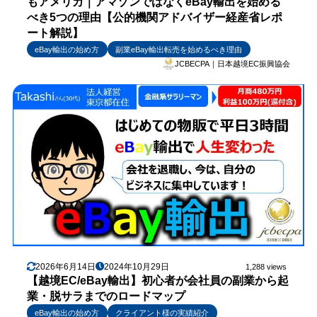
もアメリカ｜アマゾンではなくeBay輸出を始める
べき5つの理由【公的機関アドバイザー経産省レポ
ート解説】
eBay輸出の始め方
副業eBay輸出転売を始めるべき理由
JCBECPA｜日本越境EC振興協会
2026年6月14日
2024年10月29日
1,288 views
【越境EC/eBay輸出】初心者が会社員の副業から起
業・脱サラまでのロードマップ
eBay輸出の始め方
クライアント様の実績紹介