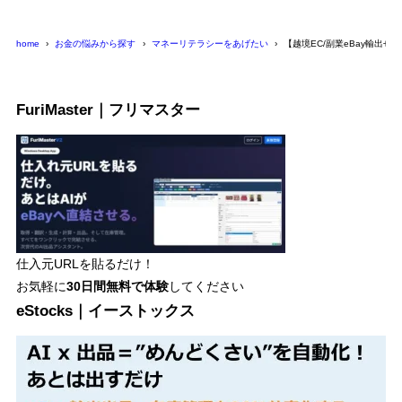
home
お金の悩みから探す
マネーリテラシーをあげたい
【越境EC/副業eBay輸出
FuriMaster｜フリマスター
仕入元URLを貼るだけ！
お気軽に
30日間
無料で体験
してください
eStocks｜イーストックス