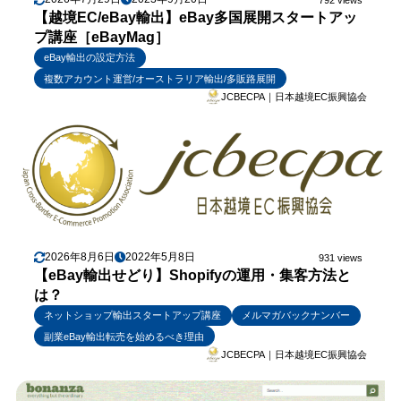
【越境EC/eBay輸出】eBay多国展開スタートアッ
プ講座［eBayMag］
eBay輸出の設定方法
複数アカウント運営/オーストラリア輸出/多販路展開
JCBECPA｜日本越境EC振興協会
2026年8月6日
2022年5月8日
931 views
【eBay輸出せどり】Shopifyの運用・集客方法と
は？
ネットショップ輸出スタートアップ講座
メルマガバックナンバー
副業eBay輸出転売を始めるべき理由
JCBECPA｜日本越境EC振興協会