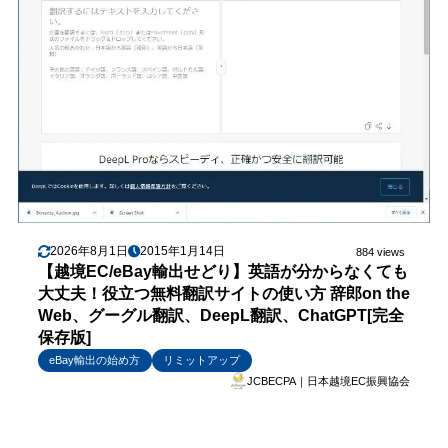
2026年8月1日
2015年1月14日
884 views
【越境EC/eBay輸出せどり】英語が分からなくても
大丈夫！役立つ無料翻訳サイトの使い方 辞郎on the
Web、グーグル翻訳、DeepL翻訳、ChatGPT[完全
保存版]
eBay輸出の始め方
リミットアップ
JCBECPA｜日本越境EC振興協会