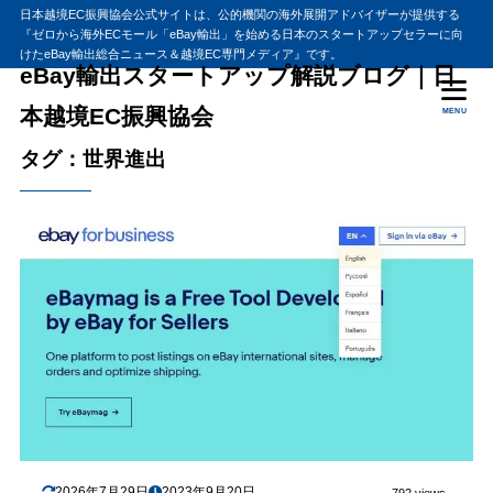
日本越境EC振興協会公式サイトは、公的機関の海外展開アドバイザーが提供する
『ゼロから海外ECモール「eBay輸出」を始める日本のスタートアップセラーに向
けたeBay輸出総合ニュース＆越境EC専門メディア』です。
eBay輸出スタートアップ解説ブログ｜日
本越境EC振興協会
MENU
タグ：世界進出
2026年7月29日
2023年9月20日
792 views