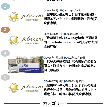
2
2026年6月3日
2019年9月8日
【越境EC/eBay輸出】日本郵便EMS・
国際エアパケットの到着日数・料金[完
全保存版]
3
2026年6月18日
2020年3月13日
【最新版】越境EC/eBay輸出 発送除外
国 / Excluded locationsの設定方法[完
全保存版]
4
2026年7月14日
2022年10月10日
【FDAの基礎知識】FDA認証が必要な
商品・取得方法・米国向け食品輸出の
例［最新版］
5
2026年7月31日
2018年4月30日
【越境EC/eBay輸出】おすすめの発送
代行会社10選！発送代行のメリット・
選定方法・料金の解説[完全保存版]
カテゴリー