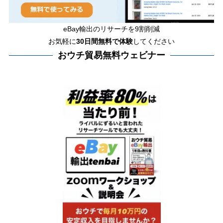
eBay輸出のリサーチを9割削減
お気軽に
30日間
無料で体験
してください
おウチ貿易無料ウェビナー