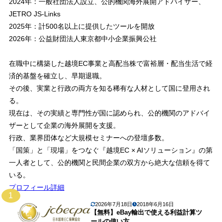
2024年：一般社団法人設立、公的機関海外展開アドバイザー、
JETRO JS-Links
2025年：計500名以上に提供したツールを開放
2026年：公益財団法人東京都中小企業振興公社
在職中に構築した越境EC事業と高配当株で富裕層・配当生活で経
済的基盤を確立し、早期退職。
その後、実業と行政の両方を知る稀有な人材として国に登用され
る。
現在は、その実績と専門性が国に認められ、公的機関のアドバイ
ザーとして企業の海外展開を支援。
行政、業界団体など大規模セミナーへの登壇多数。
「国策」と「現場」をつなぐ『越境EC × AIソリューション』の第
一人者として、公的機関と民間企業の双方から絶大な信頼を得て
いる。
プロフィール詳細
1
2026年7月18日
2018年6月16日
【無料】eBay輸出で使える利益計算ツ
ールの使い方