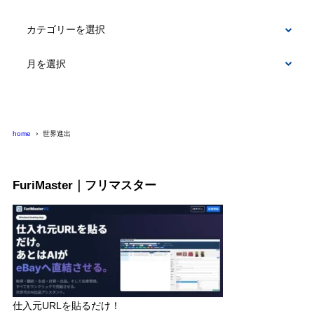
カ
テ
ゴ
リ
ー
home
世界進出
FuriMaster｜フリマスター
仕入元URLを貼るだけ！