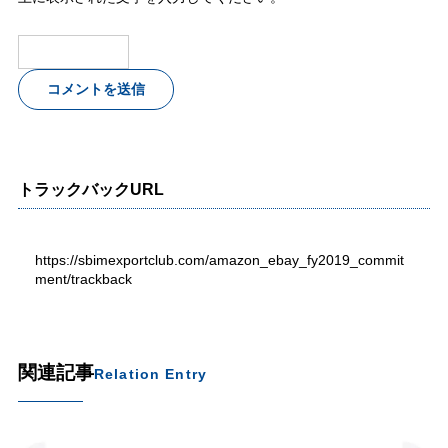
トラックバックURL
https://sbimexportclub.com/amazon_ebay_fy2019_commit
ment/trackback
関連記事
Relation Entry