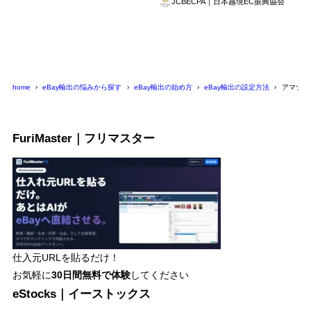
JCBECPA｜日本越境EC振興協会
home
eBay輸出の悩みから探す
eBay輸出の始め方
eBay輸出の設定方法
アマゾン
FuriMaster｜フリマスター
仕入元URLを貼るだけ！
お気軽に
30日間
無料で体験
してください
eStocks｜イーストックス