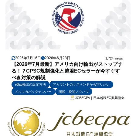
2026年7月16日
2026年6月28日
1,724 views
【2026年7月最新】アメリカ向け輸出がストップす
る！？CPSC規制強化と越境ECセラーが今すぐす
べき対策の解説
eBay輸出の設定方法
アカウントのサスペンドから守りたい
メルマガバックナンバー
関税・税関ノウハウ
JCBECPA｜日本越境EC振興協会