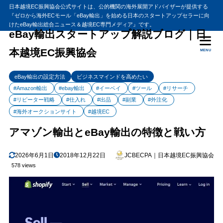
日本越境EC振興協会公式サイトは、公的機関の海外展開アドバイザーが提供する
『ゼロから海外ECモール「eBay輸出」を始める日本のスタートアップセラーに向
目次
けたeBay輸出総合ニュース＆越境EC専門メディア』です。
eBay輸出スタートアップ解説ブログ｜日
本越境EC振興協会
MENU
1
アマゾン輸出とeBay輸出の特徴と戦い方
アマゾン輸出とeBay輸出の特徴
1.1
eBay輸出の設定方法
ビジネスマインドを高めたい
#Amazon輸出
#ebay輸出
#イーベイ
#ツール
#リサーチ
#リピーター戦略
#仕入れ
#出品
#副業
#外注化
#海外オークションサイト
#越境EC
アマゾン輸出とeBay輸出の特徴と戦い方
2026年6月1日
2018年12月22日
JCBECPA｜日本越境EC振興協会
578 views