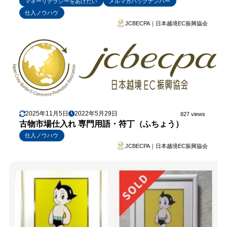
マネーリテラシーをあげたい
メルマガバックナンバー
仕入ノウハウ
JCBECPA｜日本越境EC振興協会
2025年11月5日
2022年5月29日
827 views
古物市場仕入れ 専門用語・符丁（ふちょう）
仕入ノウハウ
JCBECPA｜日本越境EC振興協会