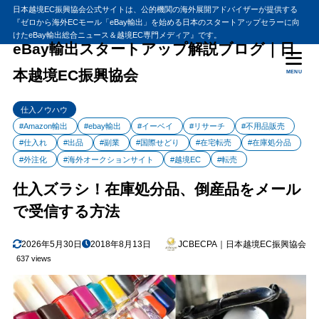
日本越境EC振興協会公式サイトは、公的機関の海外展開アドバイザーが提供する
『ゼロから海外ECモール「eBay輸出」を始める日本のスタートアップセラーに向
目次
けたeBay輸出総合ニュース＆越境EC専門メディア』です。
eBay輸出スタートアップ解説ブログ｜日
本越境EC振興協会
MENU
1
仕入ズラシ！在庫処分品、倒産品をメールで受信する方法
仕入れを制するものは物販を制する
1.1
仕入ノウハウ
倒産品・在庫処分品メール
1.2
#Amazon輸出
#ebay輸出
#イーベイ
#リサーチ
#不用品販売
#仕入れ
#出品
#副業
#国際せどり
#在宅転売
#在庫処分品
倒産品・在庫処分品メールの配信内容
1.3
#外注化
#海外オークションサイト
#越境EC
#転売
倒産品・在庫処分品メールの申し込み方法
1.4
仕入ズラシ！在庫処分品、倒産品をメール
2
まとめ
で受信する方法
2026年5月30日
2018年8月13日
JCBECPA｜日本越境EC振興協会
637 views