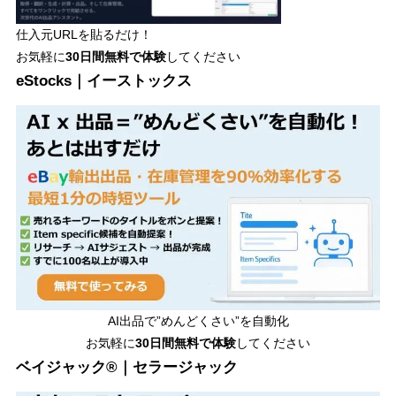
仕入元URLを貼るだけ！
お気軽に
30日間
無料で体験
してください
eStocks｜イーストックス
AI出品で”めんどくさい”を自動化
お気軽に
30日間無料で体験
してください
ベイジャック®｜セラージャック