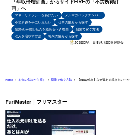
「年収倍増計画」からサイドFIREの「不労所得計
画」へ
マネーリテラシーをあげたい
メルマガバックナンバー
不労所得を手にいれたい
仕事の悩みから探す
副業eBay輸出転売を始めるべき理由
副業で稼ぐ方法
収入を増やす方法
将来の悩みから探す
JCBECPA｜日本越境EC振興協会
home
お金の悩みから探す
副業で稼ぐ方法
【eBay輸出】なぜ数ある稼ぎ方の中から
FuriMaster｜フリマスター