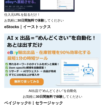
仕入元URLを貼るだけ！
お気軽に
30日間
無料で体験
してください
eStocks｜イーストックス
AI出品で”めんどくさい”を自動化
お気軽に
30日間無料で体験
してください
ベイジャック®｜セラージャック