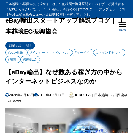
日本越境EC振興協会公式サイトは、公的機関の海外展開アドバイザーが提供する
『ゼロから海外ECモール「eBay輸出」を始める日本のスタートアップセラーに向
目次
けたeBay輸出総合ニュース＆越境EC専門メディア』です。
eBay輸出スタートアップ解説ブログ｜日
本越境EC振興協会
MENU
1
【eBay輸出】なぜ数ある稼ぎ方の中からインターネットビジネス
なのか
副業で稼ぐ方法
副業ビジネスをはじめた人生の転機とは？
1.1
#ebay輸出
#インターネットビジネス
#イーベイ
#マインドセット
週末起業
1.2
#副業
#越境EC
インターネット・ビジネスのゴールデンルール
1.3
【eBay輸出】なぜ数ある稼ぎ方の中から
2
まとめ
インターネットビジネスなのか
2026年7月18日
2017年10月17日
JCBECPA｜日本越境EC振興協会
520 views