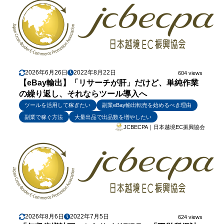
2026年6月26日
2022年8月22日
604 views
【eBay輸出】「リサーチが肝」だけど、単純作業
の繰り返し、それならツール導入へ
ツールを活用して稼ぎたい
副業eBay輸出転売を始めるべき理由
副業で稼ぐ方法
大量出品で出品数を増やしたい
JCBECPA｜日本越境EC振興協会
2026年8月6日
2022年7月5日
624 views