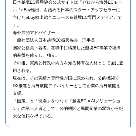
日本越境EC振興協会公式サイトは『ゼロから海外ECモー
ル「eBay輸出」を始める日本のスタートアップセラーに
向けたeBay輸出総合ニュース＆越境EC専門メディア』で
す。
海外展開アドバイザー
一般社団法人日本越境EC振興協会 理事長
​国家公務員・著者。在職中に構築した越境EC事業で経済
的基盤を確立し、独立。
その後、実業と行政の両方を知る稀有な人材として国に登
用される。
​現在は、その実績と専門性が国に認められ、公的機関で
DX推進と海外展開アドバイザーとして企業の海外展開を
支援。
「国策」と「現場」をつなぐ『越境EC × AIソリューショ
ン』の第一人者として、公的機関と民間企業の双方から絶
大な信頼を得ている。