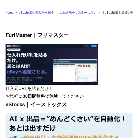
home
eBay輸出の悩みから探す
出品方法をマスターしたい
【eBay輸出】通貨の表示
FuriMaster｜フリマスター
仕入元URLを貼るだけ！
お気軽に
30日間
無料で体験
してください
eStocks｜イーストックス