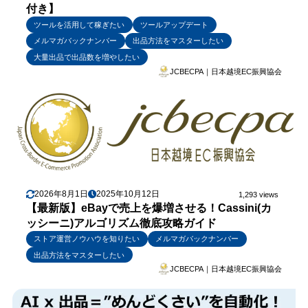
付き】
ツールを活用して稼ぎたい
ツールアップデート
メルマガバックナンバー
出品方法をマスターしたい
大量出品で出品数を増やしたい
JCBECPA｜日本越境EC振興協会
2026年8月1日
2025年10月12日
1,293 views
【最新版】eBayで売上を爆増させる！Cassini(カ
ッシーニ)アルゴリズム徹底攻略ガイド
ストア運営ノウハウを知りたい
メルマガバックナンバー
出品方法をマスターしたい
JCBECPA｜日本越境EC振興協会