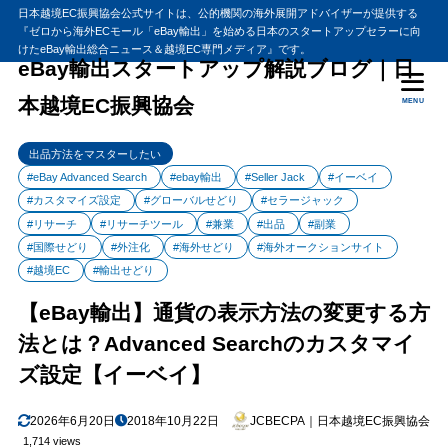
日本越境EC振興協会公式サイトは、公的機関の海外展開アドバイザーが提供する
『ゼロから海外ECモール「eBay輸出」を始める日本のスタートアップセラーに向
目次
けたeBay輸出総合ニュース＆越境EC専門メディア』です。
eBay輸出スタートアップ解説ブログ｜日
本越境EC振興協会
MENU
1
【eBay輸出】通貨の表示方法の変更する方法とは？Advanced
Searchのカスタマイズ設定【イーベイ】
出品方法をマスターしたい
eBayにおける通貨の表示方法
1.1
#eBay Advanced Search
#ebay輸出
#Seller Jack
#イーベイ
2
まとめ
#カスタマイズ設定
#グローバルせどり
#セラージャック
#リサーチ
#リサーチツール
#兼業
#出品
#副業
#国際せどり
#外注化
#海外せどり
#海外オークションサイト
#越境EC
#輸出せどり
【eBay輸出】通貨の表示方法の変更する方
法とは？Advanced Searchのカスタマイ
ズ設定【イーベイ】
2026年6月20日
2018年10月22日
JCBECPA｜日本越境EC振興協会
1,714 views