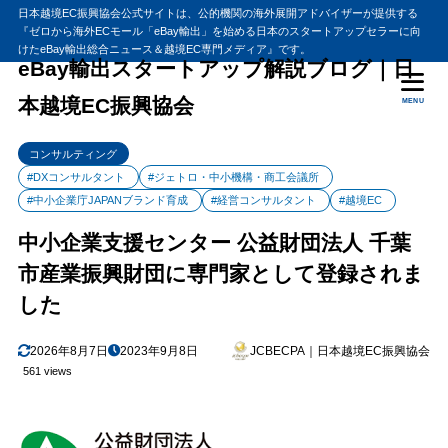
日本越境EC振興協会公式サイトは、公的機関の海外展開アドバイザーが提供する
『ゼロから海外ECモール「eBay輸出」を始める日本のスタートアップセラーに向
目次
けたeBay輸出総合ニュース＆越境EC専門メディア』です。
eBay輸出スタートアップ解説ブログ｜日
本越境EC振興協会
MENU
1
中小企業支援センター 公益財団法人 千葉市産業振興財団に専門
家として登録されました
コンサルティング
中小企業支援センターとは
1.1
#DXコンサルタント
#ジェトロ・中小機構・商工会議所
公益財団法人 千葉市産業振興財団
1.2
#中小企業庁JAPANブランド育成
#経営コンサルタント
#越境EC
経営基盤強化・新事業創出支援事業
1.3
中小企業支援センター 公益財団法人 千葉
経営・技術支援（専門家派遣）とは
1.3.1
市産業振興財団に専門家として登録されま
2
まとめ
した
2026年8月7日
2023年9月8日
JCBECPA｜日本越境EC振興協会
561 views