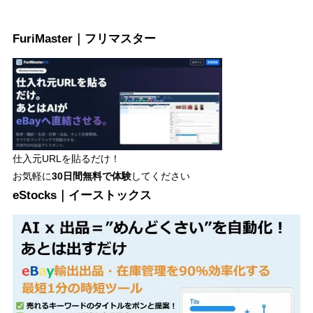
FuriMaster｜フリマスター
仕入元URLを貼るだけ！
お気軽に
30日間
無料で体験
してください
eStocks｜イーストックス