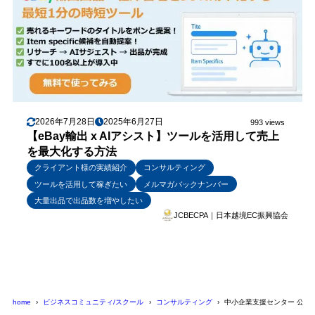
2026年7月28日
2025年6月27日
993 views
【eBay輸出 x AIアシスト】ツールを活用して売上
を最大化する方法
クライアント様の実績紹介
コンサルティング
ツールを活用して稼ぎたい
メルマガバックナンバー
大量出品で出品数を増やしたい
JCBECPA｜日本越境EC振興協会
home
ビジネスコミュニティ/スクール
コンサルティング
中小企業支援センター 公益