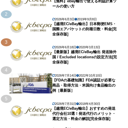
【無料】eBay輸出で使える利益計算ツ
ールの使い方
2
2026年6月3日
2019年9月8日
【越境EC/eBay輸出】日本郵便EMS・
国際エアパケットの到着日数・料金[完
全保存版]
3
2026年6月18日
2020年3月13日
【最新版】越境EC/eBay輸出 発送除外
国 / Excluded locationsの設定方法[完
全保存版]
4
2026年7月14日
2022年10月10日
【FDAの基礎知識】FDA認証が必要な
商品・取得方法・米国向け食品輸出の
例［最新版］
5
2026年7月31日
2018年4月30日
【越境EC/eBay輸出】おすすめの発送
代行会社10選！発送代行のメリット・
選定方法・料金の解説[完全保存版]