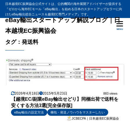
日本越境EC振興協会公式サイトは、公的機関の海外展開アドバイザーが提供する
『ゼロから海外ECモール「eBay輸出」を始める日本のスタートアップセラーに向
けたeBay輸出総合ニュース＆越境EC専門メディア』です。
eBay輸出スタートアップ解説ブログ｜日
本越境EC振興協会
MENU
タグ：発送料
2026年4月18日
2015年5月23日
883 views
【越境EC/副業eBay輸出せどり】同梱出荷で送料を
安くする方法3選[完全保存版]
eBay輸出の設定方法
梱包・発送ノウハウをマスターしたい
JCBECPA｜日本越境EC振興協会