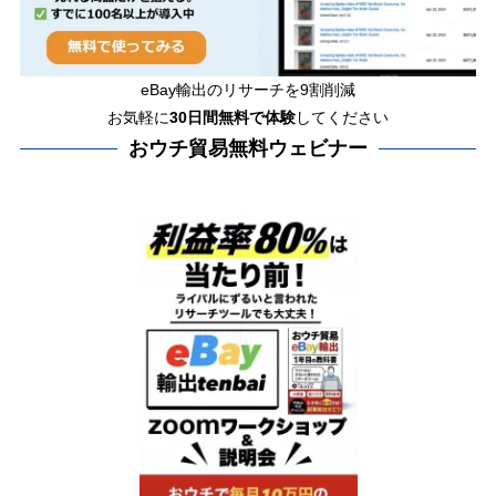
eBay輸出のリサーチを9割削減
お気軽に
30日間
無料で体験
してください
おウチ貿易無料ウェビナー