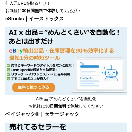
仕入元URLを貼るだけ！
お気軽に
30日間
無料で体験
してください
eStocks｜イーストックス
AI出品で”めんどくさい”を自動化
お気軽に
30日間無料で体験
してください
ベイジャック®｜セラージャック