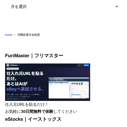
テ
ゴ
リ
ー
home
消費税還付金制度
FuriMaster｜フリマスター
仕入元URLを貼るだけ！
お気軽に
30日間
無料で体験
してください
eStocks｜イーストックス