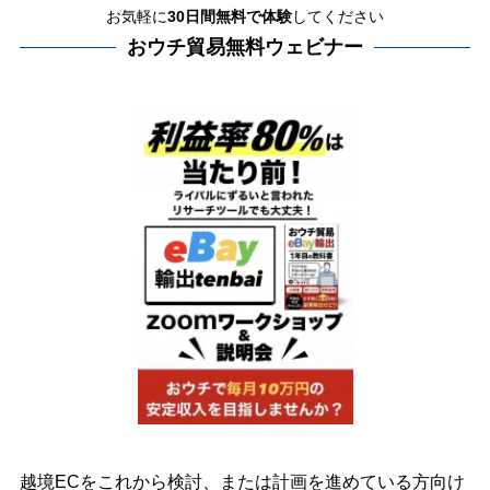
お気軽に
30日間
無料で体験
してください
おウチ貿易無料ウェビナー
越境ECをこれから検討、または計画を進めている方向け