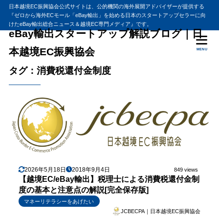
日本越境EC振興協会公式サイトは、公的機関の海外展開アドバイザーが提供する
『ゼロから海外ECモール「eBay輸出」を始める日本のスタートアップセラーに向
けたeBay輸出総合ニュース＆越境EC専門メディア』です。
eBay輸出スタートアップ解説ブログ｜日
本越境EC振興協会
MENU
タグ：消費税還付金制度
2026年5月18日
2018年9月4日
849 views
【越境EC/eBay輸出】税理士による消費税還付金制
度の基本と注意点の解説[完全保存版]
マネーリテラシーをあげたい
JCBECPA｜日本越境EC振興協会