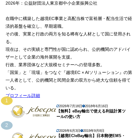
2026年：公益財団法人東京都中小企業振興公社
在職中に構築した越境EC事業と高配当株で富裕層・配当生活で経
済的基盤を確立し、早期退職。
その後、実業と行政の両方を知る稀有な人材として国に登用され
る。
現在は、その実績と専門性が国に認められ、公的機関のアドバイ
ザーとして企業の海外展開を支援。
行政、業界団体など大規模セミナーへの登壇多数。
「国策」と「現場」をつなぐ『越境EC × AIソリューション』の第
一人者として、公的機関と民間企業の双方から絶大な信頼を得て
いる。
プロフィール詳細
1
2026年7月18日
2018年6月16日
【無料】eBay輸出で使える利益計算ツ
ールの使い方
2
2026年6月3日
2019年9月8日
【越境EC/eBay輸出】日本郵便EMS・