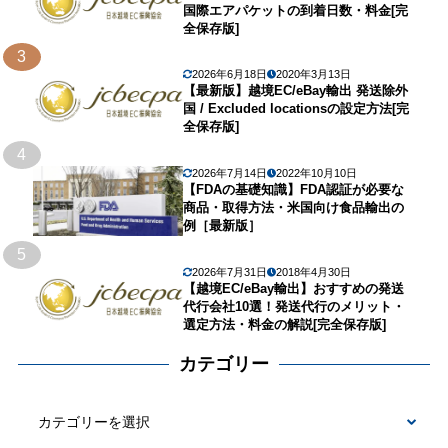
国際エアパケットの到着日数・料金[完
全保存版]
3
2026年6月18日
2020年3月13日
【最新版】越境EC/eBay輸出 発送除外
国 / Excluded locationsの設定方法[完
全保存版]
4
2026年7月14日
2022年10月10日
【FDAの基礎知識】FDA認証が必要な
商品・取得方法・米国向け食品輸出の
例［最新版］
5
2026年7月31日
2018年4月30日
【越境EC/eBay輸出】おすすめの発送
代行会社10選！発送代行のメリット・
選定方法・料金の解説[完全保存版]
カテゴリー
カ