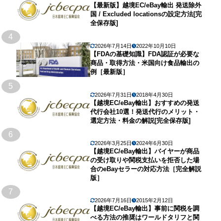
【最新版】越境EC/eBay輸出 発送除外
国 / Excluded locationsの設定方法[完
全保存版]
4
2026年7月14日
2022年10月10日
【FDAの基礎知識】FDA認証が必要な
商品・取得方法・米国向け食品輸出の
例［最新版］
5
2026年7月31日
2018年4月30日
【越境EC/eBay輸出】おすすめの発送
代行会社10選！発送代行のメリット・
選定方法・料金の解説[完全保存版]
6
2026年3月25日
2024年6月30日
【越境EC/eBay輸出】バイヤーが商品
の受け取りや関税支払いを拒否した場
合のeBayセラーの対応方法［完全解説
版］
7
2026年7月16日
2015年2月12日
【越境EC/eBay輸出】事前に関税を調
べる方法の推奨はワールドタリフと関