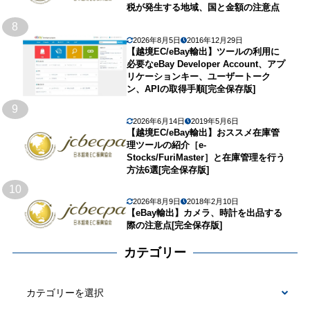
税が発生する地域、国と金額の注意点
8
2026年8月5日
2016年12月29日
【越境EC/eBay輸出】ツールの利用に
必要なeBay Developer Account、アプ
リケーションキー、ユーザートーク
ン、APIの取得手順[完全保存版]
9
2026年6月14日
2019年5月6日
【越境EC/eBay輸出】おススメ在庫管
理ツールの紹介［e-
Stocks/FuriMaster］と在庫管理を行う
方法6選[完全保存版]
10
2026年8月9日
2018年2月10日
【eBay輸出】カメラ、時計を出品する
際の注意点[完全保存版]
カテゴリー
カ