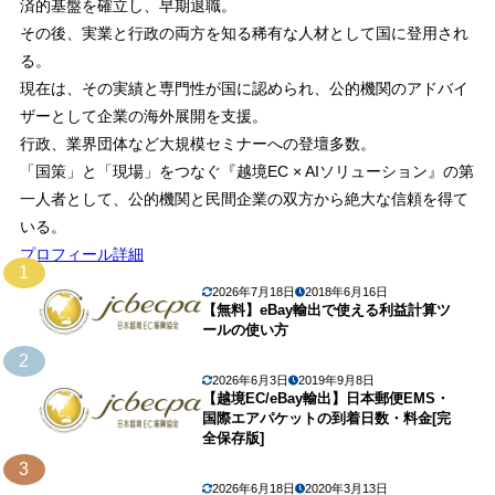
済的基盤を確立し、早期退職。
その後、実業と行政の両方を知る稀有な人材として国に登用され
る。
現在は、その実績と専門性が国に認められ、公的機関のアドバイ
ザーとして企業の海外展開を支援。
行政、業界団体など大規模セミナーへの登壇多数。
「国策」と「現場」をつなぐ『越境EC × AIソリューション』の第
一人者として、公的機関と民間企業の双方から絶大な信頼を得て
いる。
プロフィール詳細
1
2026年7月18日
2018年6月16日
【無料】eBay輸出で使える利益計算ツ
ールの使い方
2
2026年6月3日
2019年9月8日
【越境EC/eBay輸出】日本郵便EMS・
国際エアパケットの到着日数・料金[完
全保存版]
3
2026年6月18日
2020年3月13日