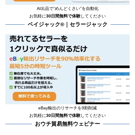
AI出品で”めんどくさい”を自動化
お気軽に
30日間無料で体験
してください
ベイジャック®｜セラージャック
eBay輸出のリサーチを9割削減
お気軽に
30日間
無料で体験
してください
おウチ貿易無料ウェビナー