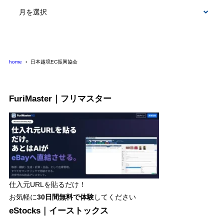
テ
ゴ
リ
ー
home
日本越境EC振興協会
FuriMaster｜フリマスター
仕入元URLを貼るだけ！
お気軽に
30日間
無料で体験
してください
eStocks｜イーストックス