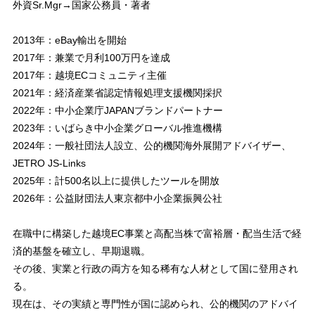
外資Sr.Mgr→国家公務員・著者
2013年：eBay輸出を開始
2017年：兼業で月利100万円を達成
2017年：越境ECコミュニティ主催
2021年：経済産業省認定情報処理支援機関採択
2022年：中小企業庁JAPANブランドパートナー
2023年：いばらき中小企業グローバル推進機構
2024年：一般社団法人設立、公的機関海外展開アドバイザー、
JETRO JS-Links
2025年：計500名以上に提供したツールを開放
2026年：公益財団法人東京都中小企業振興公社
在職中に構築した越境EC事業と高配当株で富裕層・配当生活で経
済的基盤を確立し、早期退職。
その後、実業と行政の両方を知る稀有な人材として国に登用され
る。
現在は、その実績と専門性が国に認められ、公的機関のアドバイ