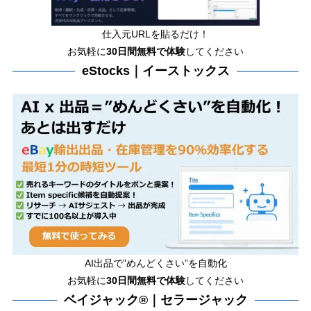
仕入元URLを貼るだけ！
お気軽に
30日間
無料で体験
してください
eStocks｜イーストックス
AI出品で”めんどくさい”を自動化
お気軽に
30日間無料で体験
してください
ベイジャック®｜セラージャック