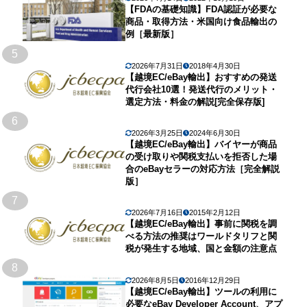
【FDAの基礎知識】FDA認証が必要な
商品・取得方法・米国向け食品輸出の
例［最新版］
5
2026年7月31日
2018年4月30日
【越境EC/eBay輸出】おすすめの発送
代行会社10選！発送代行のメリット・
選定方法・料金の解説[完全保存版]
6
2026年3月25日
2024年6月30日
【越境EC/eBay輸出】バイヤーが商品
の受け取りや関税支払いを拒否した場
合のeBayセラーの対応方法［完全解説
版］
7
2026年7月16日
2015年2月12日
【越境EC/eBay輸出】事前に関税を調
べる方法の推奨はワールドタリフと関
税が発生する地域、国と金額の注意点
8
2026年8月5日
2016年12月29日
【越境EC/eBay輸出】ツールの利用に
必要なeBay Developer Account、アプ