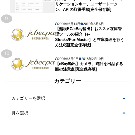
リケーションキー、ユーザートーク
ン、APIの取得手順[完全保存版]
9
2026年6月14日
2019年5月6日
【越境EC/eBay輸出】おススメ在庫管
理ツールの紹介［e-
Stocks/FuriMaster］と在庫管理を行う
方法6選[完全保存版]
10
2026年8月9日
2018年2月10日
【eBay輸出】カメラ、時計を出品する
際の注意点[完全保存版]
カテゴリー
カ
テ
ゴ
リ
ー