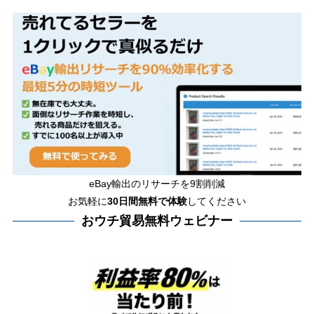
eBay輸出のリサーチを9割削減
お気軽に
30日間
無料で体験
してください
おウチ貿易無料ウェビナー