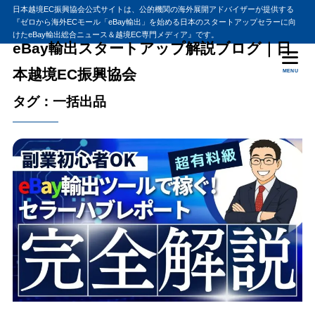
日本越境EC振興協会公式サイトは、公的機関の海外展開アドバイザーが提供する
『ゼロから海外ECモール「eBay輸出」を始める日本のスタートアップセラーに向
けたeBay輸出総合ニュース＆越境EC専門メディア』です。
eBay輸出スタートアップ解説ブログ｜日
本越境EC振興協会
MENU
タグ：一括出品