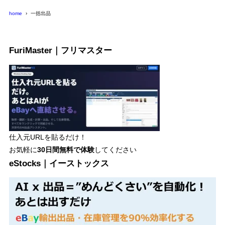
home
一括出品
FuriMaster｜フリマスター
仕入元URLを貼るだけ！
お気軽に
30日間
無料で体験
してください
eStocks｜イーストックス