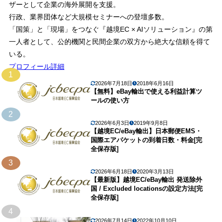
ザーとして企業の海外展開を支援。
行政、業界団体など大規模セミナーへの登壇多数。
「国策」と「現場」をつなぐ『越境EC × AIソリューション』の第
一人者として、公的機関と民間企業の双方から絶大な信頼を得て
いる。
プロフィール詳細
1
2026年7月18日
2018年6月16日
【無料】eBay輸出で使える利益計算ツ
ールの使い方
2
2026年6月3日
2019年9月8日
【越境EC/eBay輸出】日本郵便EMS・
国際エアパケットの到着日数・料金[完
全保存版]
3
2026年6月18日
2020年3月13日
【最新版】越境EC/eBay輸出 発送除外
国 / Excluded locationsの設定方法[完
全保存版]
4
2026年7月14日
2022年10月10日