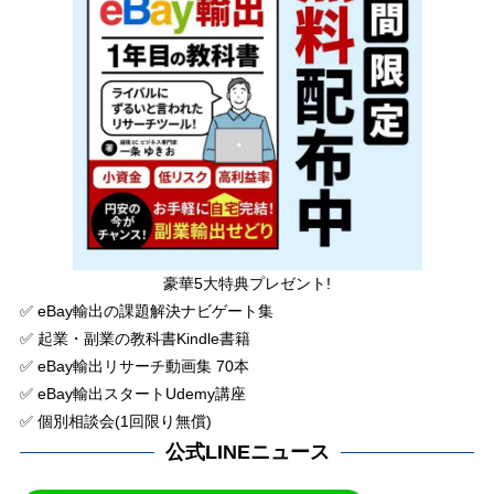
豪華5大特典プレゼント!
✅ eBay輸出の課題解決ナビゲート集
✅ 起業・副業の教科書Kindle書籍
✅ eBay輸出リサーチ動画集 70本
✅ eBay輸出スタートUdemy講座
✅ 個別相談会(1回限り無償)
公式LINEニュース