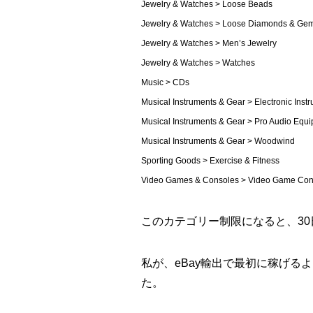
Jewelry & Watches > Loose Beads
Jewelry & Watches > Loose Diamonds & Ge
Jewelry & Watches > Men’s Jewelry
Jewelry & Watches > Watches
Music > CDs
Musical Instruments & Gear > Electronic Inst
Musical Instruments & Gear > Pro Audio Equ
Musical Instruments & Gear > Woodwind
Sporting Goods > Exercise & Fitness
Video Games & Consoles > Video Game Con
このカテゴリー制限になると、3
私が、eBay輸出で最初に稼げる
た。