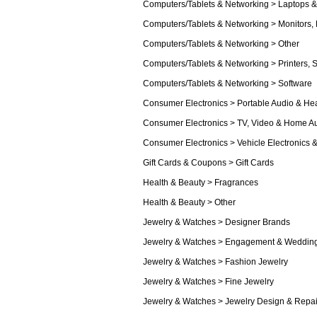
Computers/Tablets & Networking > Laptops 
Computers/Tablets & Networking > Monitors, 
Computers/Tablets & Networking > Other
Computers/Tablets & Networking > Printers, 
Computers/Tablets & Networking > Software
Consumer Electronics > Portable Audio & H
Consumer Electronics > TV, Video & Home A
Consumer Electronics > Vehicle Electronics
Gift Cards & Coupons > Gift Cards
Health & Beauty > Fragrances
Health & Beauty > Other
Jewelry & Watches > Designer Brands
Jewelry & Watches > Engagement & Weddin
Jewelry & Watches > Fashion Jewelry
Jewelry & Watches > Fine Jewelry
Jewelry & Watches > Jewelry Design & Repai