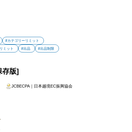
#カテゴリーリミット
#リミット
#出品
#出品制限
保存版]
JCBECPA｜日本越境EC振興協会