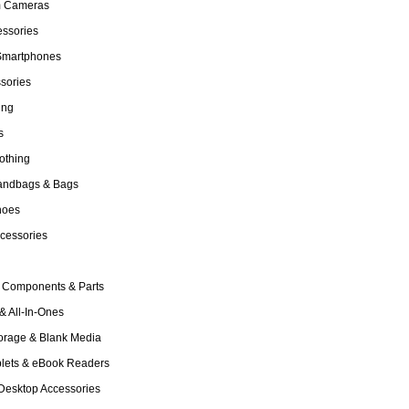
m Cameras
essories
 Smartphones
sories
ing
s
othing
Handbags & Bags
hoes
cessories
 Components & Parts
& All-In-Ones
torage & Blank Media
blets & eBook Readers
Desktop Accessories