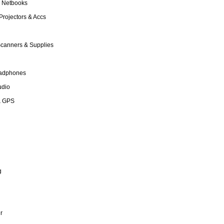
& Netbooks
Projectors & Accs
Scanners & Supplies
eadphones
udio
 & GPS
g
r