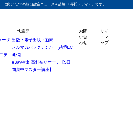
ーに向けたeBay輸出総合ニュース＆越境EC専門メディア』です。
執筆歴
お問
サイ
い合
トマ
ユーザ
出版・電子出版・新聞
わせ
ップ
メルマガバックナンバー[越境EC
ュニテ
通信]
eBay輸出 高利益リサーチ【5日
間集中マスター講座】