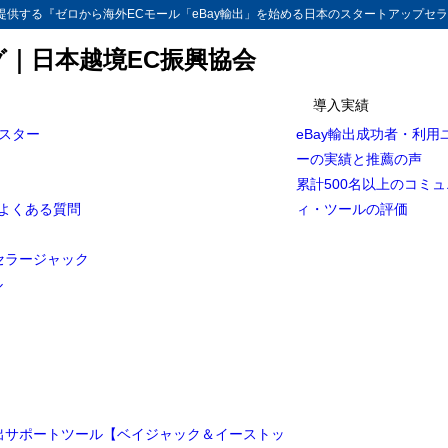
供する『ゼロから海外ECモール「eBay輸出」を始める日本のスタートアップセラ
グ｜日本越境EC振興協会
導入実績
マスター
eBay輸出成功者・利用
ay輸出】出品制限（リミット/Limit）の種類[完全保存版]
ーの実績と推薦の声
品制限（リミット）
累計500名以上のコミ
とよくある質問
ィ・ツールの評価
 limit（セリングリミット）
y limit（カテゴリーリミット）
セラージャック
ル
imit（トレードリミット）
輸出サポートツール【ベイジャック＆イーストッ