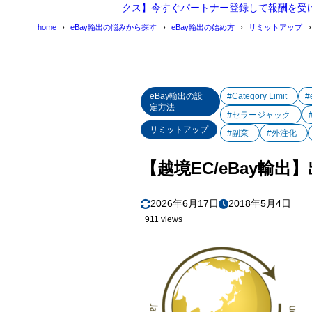
クス】今すぐパートナー登録して報酬を受
home
eBay輸出の悩みから探す
eBay輸出の始め方
リミットアップ
eBay輸出の設
#Category Limit
#
定方法
#セラージャック
リミットアップ
#副業
#外注化
【越境EC/eBay輸出
2026年6月17日
2018年5月4日
911 views