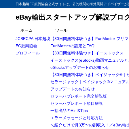
日本越境EC振興協会公式サイトは、公的機関の海外展開アドバイザーが提
eBay輸出スタートアップ解説ブロ
目次
ホーム
ツール
JCBECPA 日本越境
【30日間無料体験つき】FuriMaster フリ
1
【越境EC/eB
EC振興協会
FuriMasterの設定とFAQ
eBay出
1.1
プロフィール
【30日間無料体験つき】イーストックス
イーストックス(eStocks)動画マニュアル
Selling
1.2
eStocksアップデートのお知らせ
Categor
1.3
【30日間無料体験つき】ベイジャック®｜
セラージャック｜ベイジャック®マニュア
trade l
1.4
アップデートのお知らせ
2
まとめ
セラーハブレポート完全解説版
セラーハブレポート項目解説
一括出品のHint&Tips
エラーメッセージと対応方法
＼紹介だけで月3万〜の副収入！／eBay