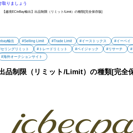
け取りましょう
【越境EC/eBay輸出】出品制限（リミット/Limit）の種類[完全保存版]
ebay輸出
#Selling Limit
#Trade Limit
#イーストックス
#イーベイ
#セリングリミット
#トレードリミット
#ベイジャック
#リサーチ
#海外オークションサイト
】出品制限（リミット/Limit）の種類[完全