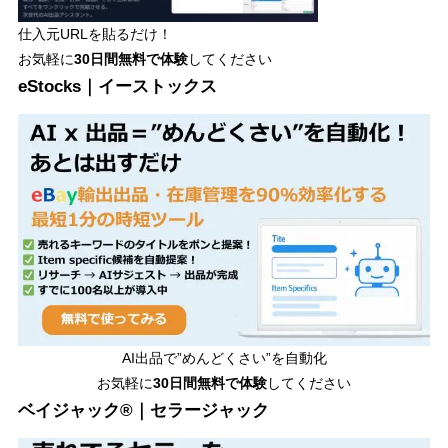
仕入元URLを貼るだけ！
お気軽に
30日間
無料で体験
してください
eStocks｜イーストックス
AI出品で”めんどくさい”を自動化
お気軽に
30日間無料で体験
してください
ベイジャック®｜セラージャック